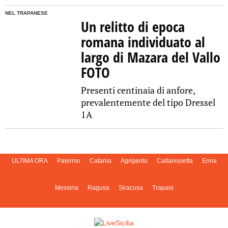
NEL TRAPANESE
Un relitto di epoca
romana individuato al
largo di Mazara del Vallo
FOTO
Presenti centinaia di anfore,
prevalentemente del tipo Dressel
1A
ULTIMA ORA
Palermo
Catania
Agrigento
Caltanissetta
Enna
Messina
Ragusa
Siracusa
Trapani