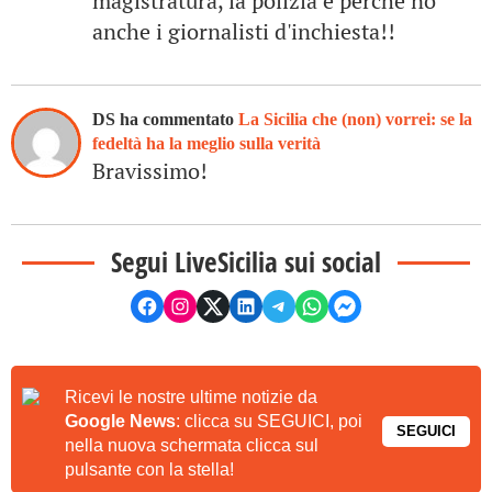
magistratura, la polizia e perchè no
anche i giornalisti d'inchiesta!!
DS ha commentato
La Sicilia che (non) vorrei: se la
fedeltà ha la meglio sulla verità
Bravissimo!
Segui LiveSicilia sui social
Ricevi le nostre ultime notizie da
Google News
: clicca su SEGUICI, poi
SEGUICI
nella nuova schermata clicca sul
pulsante con la stella!