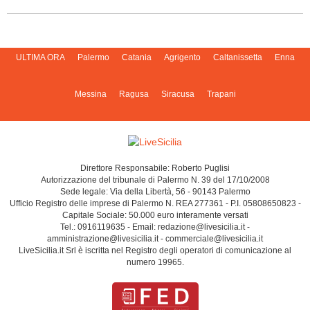
ULTIMA ORA
Palermo
Catania
Agrigento
Caltanissetta
Enna
Messina
Ragusa
Siracusa
Trapani
Direttore Responsabile: Roberto Puglisi
Autorizzazione del tribunale di Palermo N. 39 del 17/10/2008
Sede legale: Via della Libertà, 56 - 90143 Palermo
Ufficio Registro delle imprese di Palermo N. REA 277361 - P.I. 05808650823 -
Capitale Sociale: 50.000 euro interamente versati
Tel.: 0916119635 - Email: redazione@livesicilia.it -
amministrazione@livesicilia.it - commerciale@livesicilia.it
LiveSicilia.it Srl è iscritta nel Registro degli operatori di comunicazione al
numero 19965.