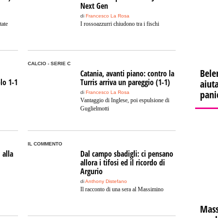
Next Gen
di
Francesco La Rosa
tate
I rossoazzurri chiudono tra i fischi
CALCIO - SERIE C
Bele
Catania, avanti piano: contro la
olo 1-1
Turris arriva un pareggio (1-1)
aiuta
pani
di
Francesco La Rosa
Vantaggio di Inglese, poi espulsione di
Guglielmotti
IL COMMENTO
 alla
Dal campo sbadigli: ci pensano
allora i tifosi ed il ricordo di
Argurio
di
Anthony Distefano
Il racconto di una sera al Massimino
Mass