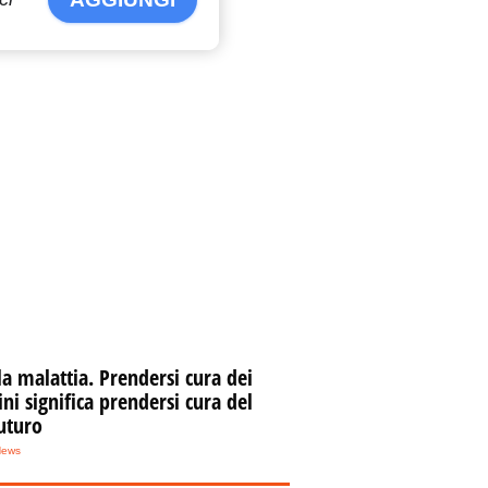
la malattia. Prendersi cura dei
i significa prendersi cura del
uturo
News