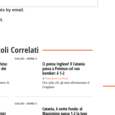
ts by email.
l.
coli Correlati
CALCIO - SERIE C
hina:
Ci pensa Inglese! Il Catania
e dei
passa a Potenza col suo
bomber: è 1-2
di
Francesco La Rosa
onero di
Ora i play off: gli etnei affronteranno il
Giugliano
CALCIO - SERIE C
Catania, è notte fonda: al
nta)
Massimino passa 1-2 la Juve