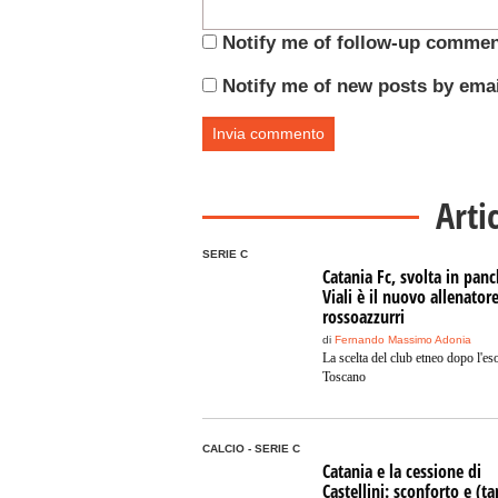
Notify me of follow-up commen
Notify me of new posts by emai
Arti
SERIE C
Catania Fc, svolta in panc
Viali è il nuovo allenator
rossoazzurri
di
Fernando Massimo Adonia
La scelta del club etneo dopo l'es
Toscano
CALCIO - SERIE C
Catania e la cessione di
Castellini: sconforto e (ta