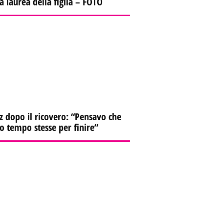
la laurea della figlia – FOTO
z dopo il ricovero: “Pensavo che
io tempo stesse per finire”