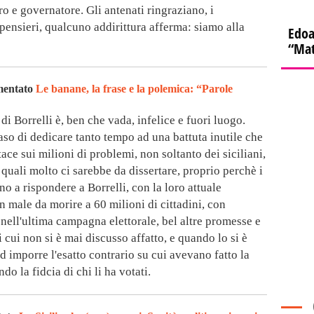
ro e governatore. Gli antenati ringraziano, i
pensieri, qualcuno addirittura afferma: siamo alla
Edoa
“Mat
mentato
Le banane, la frase e la polemica: “Parole
di Borrelli è, ben che vada, infelice e fuori luogo.
caso di dedicare tanto tempo ad una battuta inutile che
ace sui milioni di problemi, non soltanto dei siciliani,
ui quali molto ci sarebbe da dissertare, proprio perchè i
no a rispondere a Borrelli, con la loro attuale
 male da morire a 60 milioni di cittadini, con
, nell'ultima campagna elettorale, bel altre promesse e
 cui non si è mai discusso affatto, e quando lo si è
ed imporre l'esatto contrario su cui avevano fatto la
o la fidcia di chi li ha votati.