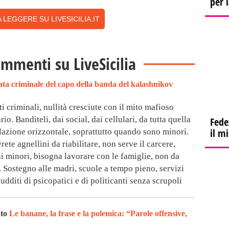
per 
 LEGGERE SU LIVESICILIA.IT
ommenti su LiveSicilia
ata criminale del capo della banda del kalashnikov
 criminali, nullità cresciute con il mito mafioso
io. Banditeli, dai social, dai cellulari, da tutta quella
Fede
il m
azione orizzontale, soprattutto quando sono minori.
rete agnellini da riabilitare, non serve il carcere,
i minori, bisogna lavorare con le famiglie, non da
. Sostegno alle madri, scuole a tempo pieno, servizi
sudditi di psicopatici e di politicanti senza scrupoli
ato
Le banane, la frase e la polemica: “Parole offensive,