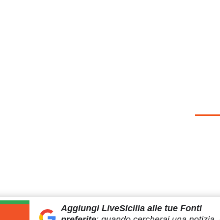
Aggiungi LiveSicilia
alle tue Fonti
preferite
:
quando cercherai
una notizia, 