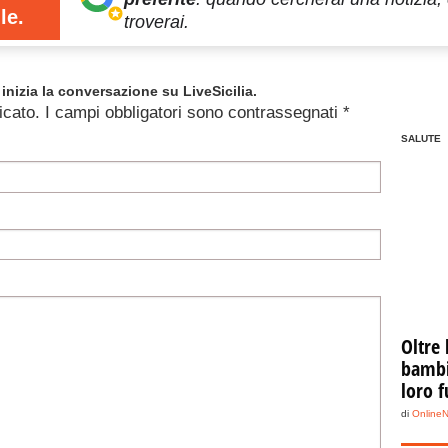
le.
troverai.
inizia la conversazione su LiveSicilia.
icato.
I campi obbligatori sono contrassegnati
*
SALUTE
Oltre 
bambin
loro f
di
Online