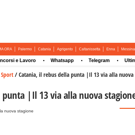
MA ORA
Palermo
Catania
Agrigento
Caltanissetta
Enna
Messina
i e Lavoro
Whatsapp
Telegram
Ultima or
•
•
•
/
Sport
/
Catania, il rebus della punta |Il 13 via alla nuova
a punta |Il 13 via alla nuova stagion