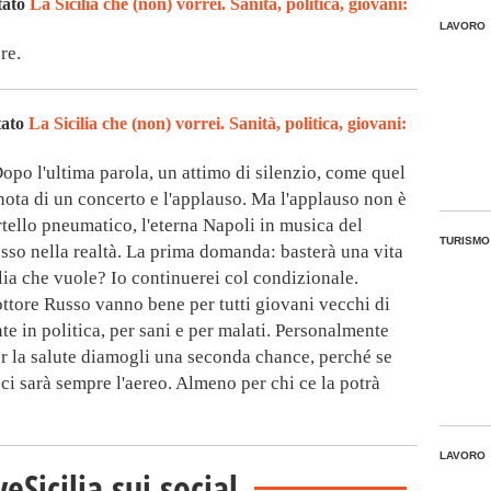
tato
La Sicilia che (non) vorrei. Sanità, politica, giovani:
LAVORO
re.
tato
La Sicilia che (non) vorrei. Sanità, politica, giovani:
 Dopo l'ultima parola, un attimo di silenzio, come quel
nota di un concerto e l'applauso. Ma l'applauso non è
tello pneumatico, l'eterna Napoli in musica del
TURISMO
sso nella realtà. La prima domanda: basterà una vita
ilia che vuole? Io continuerei col condizionale.
ttore Russo vanno bene per tutti giovani vecchi di
nte in politica, per sani e per malati. Personalmente
er la salute diamogli una seconda chance, perché se
 ci sarà sempre l'aereo. Almeno per chi ce la potrà
LAVORO
veSicilia sui social