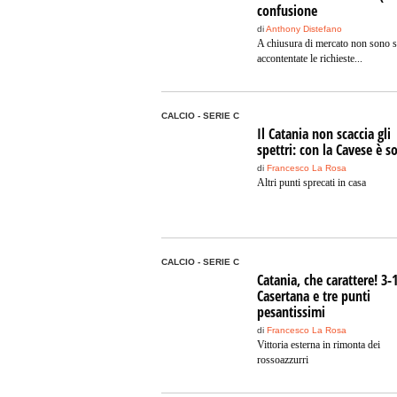
confusione
di
Anthony Distefano
A chiusura di mercato non sono s
accontentate le richieste...
CALCIO - SERIE C
Il Catania non scaccia gli
spettri: con la Cavese è s
di
Francesco La Rosa
Altri punti sprecati in casa
CALCIO - SERIE C
Catania, che carattere! 3-1
Casertana e tre punti
pesantissimi
di
Francesco La Rosa
Vittoria esterna in rimonta dei
rossoazzurri