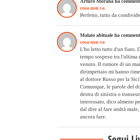
Arturo Morana ha commen
cosa non va
Perfetto, tutto da condivide
Malato abituale ha commen
cosa non va
L'ho letto tutto d'un fiato.
tempo sospeso tra l'ultima 
venuto. Il rumore di un mar
dirimpettaio mi hanno rime
al dottore Russo per la Sic
Comunque, le parole del do
destra di sinistra o transeu
interessato, dico almeno p
dal dire al fare andrà male,
ancora fare.
Segui Li