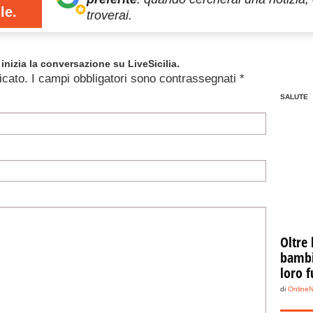
le.
troverai.
inizia la conversazione su LiveSicilia.
icato.
I campi obbligatori sono contrassegnati
*
SALUTE
Oltre 
bambin
loro f
di
Online