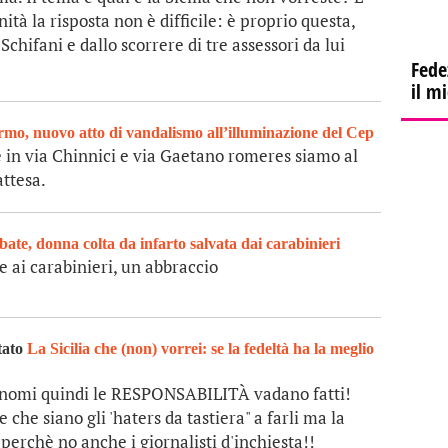
ità la risposta non è difficile: è proprio questa,
chifani e dallo scorrere di tre assessori da lui
Fede
il m
rmo, nuovo atto di vandalismo all’illuminazione del Cep
 in via Chinnici e via Gaetano romeres siamo al
attesa.
abate, donna colta da infarto salvata dai carabinieri
e ai carabinieri, un abbraccio
tato
La Sicilia che (non) vorrei: se la fedeltà ha la meglio
gnomi quindi le RESPONSABILITÀ vadano fatti!
 che siano gli 'haters da tastiera" a farli ma la
 perchè no anche i giornalisti d'inchiesta!!