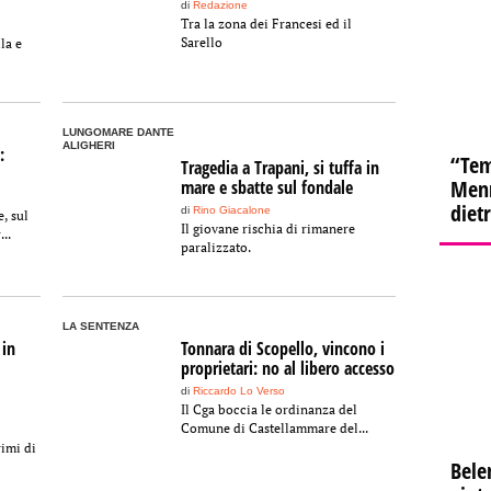
di
Redazione
Tra la zona dei Francesi ed il
Sarello
la e
LUNGOMARE DANTE
ALIGHERI
:
“Tem
Tragedia a Trapani, si tuffa in
Menn
mare e sbatte sul fondale
diet
di
Rino Giacalone
, sul
Il giovane rischia di rimanere
..
paralizzato.
LA SENTENZA
 in
Tonnara di Scopello, vincono i
proprietari: no al libero accesso
di
Riccardo Lo Verso
Il Cga boccia le ordinanza del
Comune di Castellammare del...
rimi di
Bele