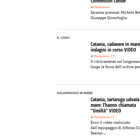
Convention Center
di
Redazione
Saranno premiati Michele Bel
Giuseppe Giunchiglia
IL CASO
Catania, cadavere in mare
indagini in corso VIDEO
di
Redazione CT
Il ritrovamento sul lungomare
luogo le forze dell'ordine per.
SALVATAGGIO IN MARE
Catania, tartaruga salvata
mare: l’hanno chiamata
“Umiltà” VIDEO
di
Redazione CT
Ecco il video realizzato
dall'equipaggio di Alfonso C
Seamar...