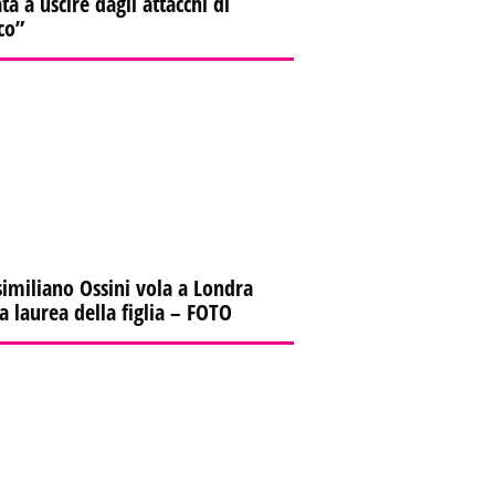
ta a uscire dagli attacchi di
co”
imiliano Ossini vola a Londra
la laurea della figlia – FOTO