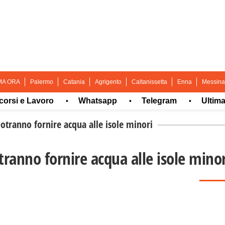
MA ORA
Palermo
Catania
Agrigento
Caltanissetta
Enna
Messina
i e Lavoro
Whatsapp
Telegram
Ultima ora
•
•
•
potranno fornire acqua alle isole minori
tranno fornire acqua alle isole minor