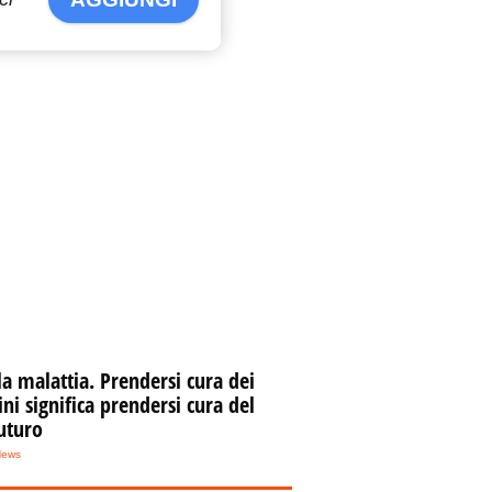
la malattia. Prendersi cura dei
i significa prendersi cura del
uturo
News