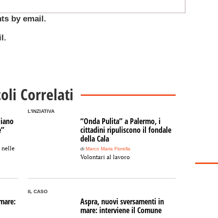
ts by email.
l.
coli Correlati
L'INZIATIVA
liano
“Onda Pulita” a Palermo, i
e”
cittadini ripuliscono il fondale
della Cala
 nelle
di
Marco Maria Fiorella
Volontari al lavoro
IL CASO
mare:
Aspra, nuovi sversamenti in
mare: interviene il Comune