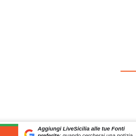
Aggiungi LiveSicilia
alle tue Fonti
preferite
:
quando cercherai
una notizia, 