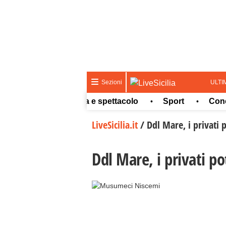
ULTI
Sezioni
Meteo
Cultura e spettacolo
Sport
Concors
•
•
•
LiveSicilia.it
/
Ddl Mare, i privati 
Ddl Mare, i privati po