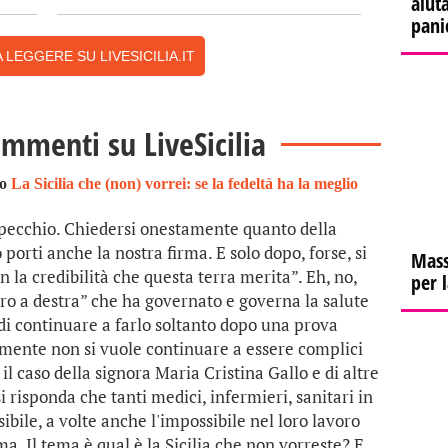
aiuta
pani
 LEGGERE SU LIVESICILIA.IT
ommenti su LiveSicilia
to
La Sicilia che (non) vorrei: se la fedeltà ha la meglio
specchio. Chiedersi onestamente quanto della
orti anche la nostra firma. E solo dopo, forse, si
Mass
n la credibilità che questa terra merita”. Eh, no,
per 
tro a destra” che ha governato e governa la salute
tà di continuare a farlo soltanto dopo una prova
mente non si vuole continuare a essere complici
il caso della signora Maria Cristina Gallo e di altre
si risponda che tanti medici, infermieri, sanitari in
sibile, a volte anche l'impossibile nel loro lavoro
a. Il tema è qual è la Sicilia che non vorreste? E