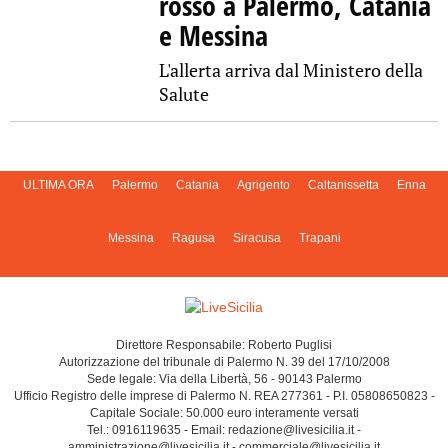
rosso a Palermo, Catania
e Messina
L'allerta arriva dal Ministero della
Salute
ULTIMA ORA
Palermo
Catania
Agrigento
Caltanissetta
Enna
Messina
Ragusa
Siracusa
Trapani
Direttore Responsabile: Roberto Puglisi
Autorizzazione del tribunale di Palermo N. 39 del 17/10/2008
Sede legale: Via della Libertà, 56 - 90143 Palermo
Ufficio Registro delle imprese di Palermo N. REA 277361 - P.I. 05808650823 -
Capitale Sociale: 50.000 euro interamente versati
Tel.: 0916119635 - Email: redazione@livesicilia.it -
amministrazione@livesicilia.it - commerciale@livesicilia.it