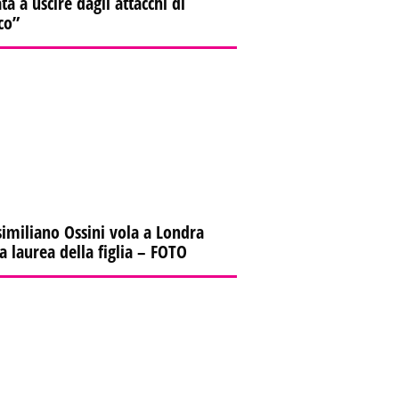
ta a uscire dagli attacchi di
co”
imiliano Ossini vola a Londra
la laurea della figlia – FOTO