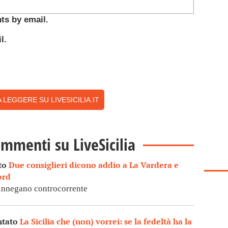
ts by email.
l.
 LEGGERE SU LIVESICILIA.IT
ommenti su LiveSicilia
to
Due consiglieri dicono addio a La Vardera e
ord
rinnegano controcorrente
ntato
La Sicilia che (non) vorrei: se la fedeltà ha la