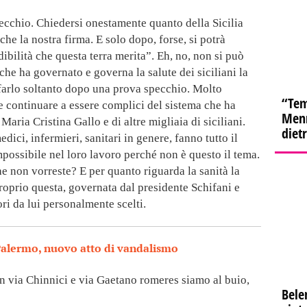
ecchio. Chiedersi onestamente quanto della Sicilia
e la nostra firma. E solo dopo, forse, si potrà
dibilità che questa terra merita”. Eh, no, non si può
 che ha governato e governa la salute dei siciliani la
 farlo soltanto dopo una prova specchio. Molto
“Tem
 continuare a essere complici del sistema che ha
Menn
 Maria Cristina Gallo e di altre migliaia di siciliani.
diet
dici, infermieri, sanitari in genere, fanno tutto il
impossibile nel loro lavoro perché non è questo il tema.
che non vorreste? E per quanto riguarda la sanità la
 proprio questa, governata dal presidente Schifani e
ori da lui personalmente scelti.
alermo, nuovo atto di vandalismo
in via Chinnici e via Gaetano romeres siamo al buio,
Bele