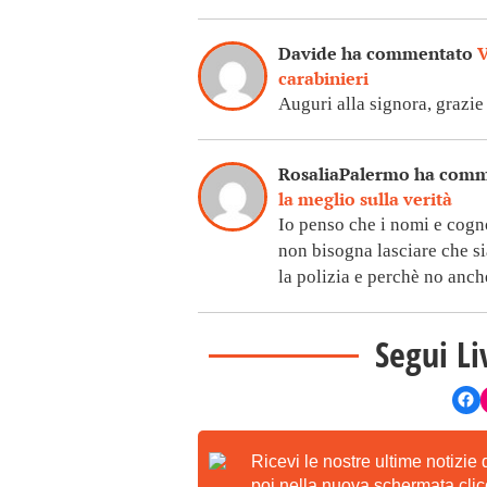
Davide ha commentato
V
carabinieri
Auguri alla signora, grazie
RosaliaPalermo ha com
la meglio sulla verità
Io penso che i nomi e cog
non bisogna lasciare che sia
la polizia e perchè no anche
Segui Li
Ricevi le nostre ultime notizie
poi nella nuova schermata clicc