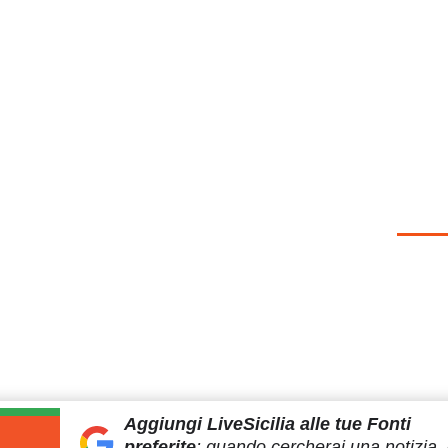
Aggiungi LiveSicilia
alle tue Fonti
preferite
:
quando cercherai
una notizia, 