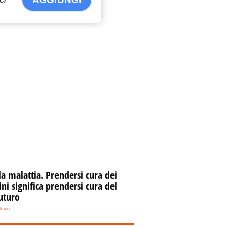
la malattia. Prendersi cura dei
i significa prendersi cura del
uturo
News