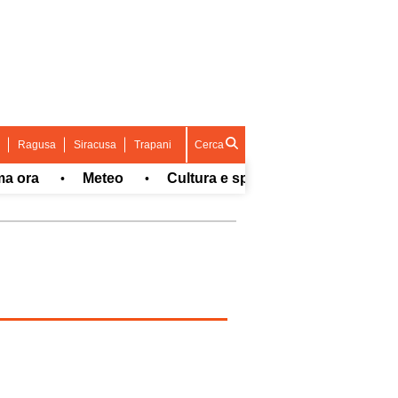
Ragusa
Siracusa
Trapani
Cerca
a
Meteo
Cultura e spettacolo
Sport
•
•
•
•