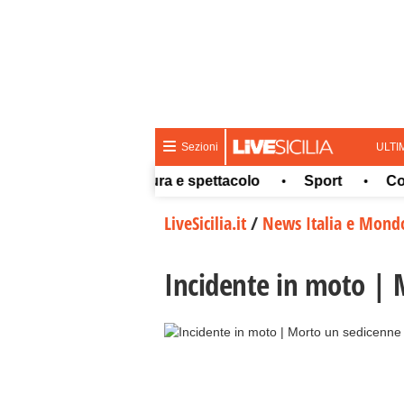
ULTI
Sezioni
Meteo
Cultura e spettacolo
Sport
Concors
•
•
•
LiveSicilia.it
/
News Italia e Mond
Incidente in moto | 