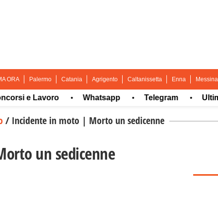
MA ORA
Palermo
Catania
Agrigento
Caltanissetta
Enna
Messina
i e Lavoro
Whatsapp
Telegram
Ultima or
•
•
•
o
/
Incidente in moto | Morto un sedicenne
Morto un sedicenne