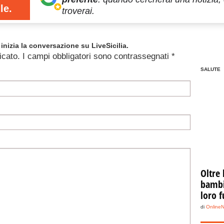
le.
troverai.
inizia la conversazione su LiveSicilia.
icato.
I campi obbligatori sono contrassegnati
*
SALUTE
Oltre 
bambin
loro f
di
Online