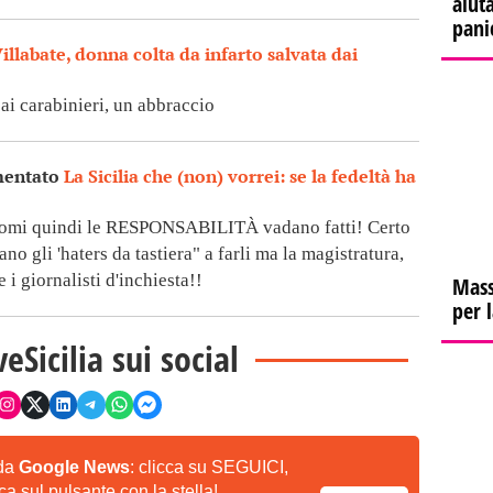
aiuta
pani
illabate, donna colta da infarto salvata dai
 ai carabinieri, un abbraccio
mentato
La Sicilia che (non) vorrei: se la fedeltà ha
nomi quindi le RESPONSABILITÀ vadano fatti! Certo
no gli 'haters da tastiera" a farli ma la magistratura,
 i giornalisti d'inchiesta!!
Mass
per 
veSicilia sui social
 da
Google News
: clicca su SEGUICI,
a sul pulsante con la stella!