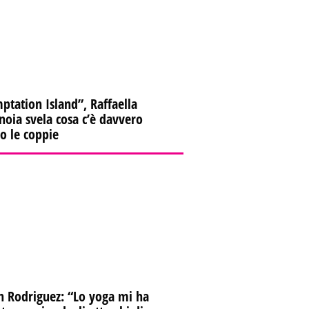
ptation Island”, Raffaella
oia svela cosa c’è davvero
ro le coppie
n Rodriguez: “Lo yoga mi ha