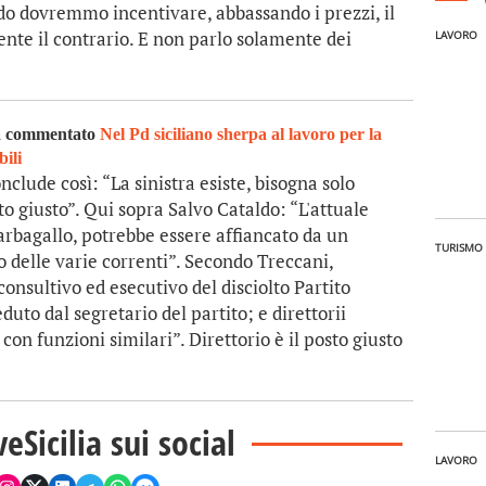
do dovremmo incentivare, abbassando i prezzi, il
nte il contrario. E non parlo solamente dei
LAVORO
a commentato
Nel Pd siciliano sherpa al lavoro per la
bili
clude così: “La sinistra esiste, bisogna solo
to giusto”. Qui sopra Salvo Cataldo: “L'attuale
rbagallo, potrebbe essere affiancato da un
TURISMO
o delle varie correnti”. Secondo Treccani,
onsultivo ed esecutivo del disciolto Partito
duto dal segretario del partito; e direttorii
 con funzioni similari”. Direttorio è il posto giusto
veSicilia sui social
LAVORO