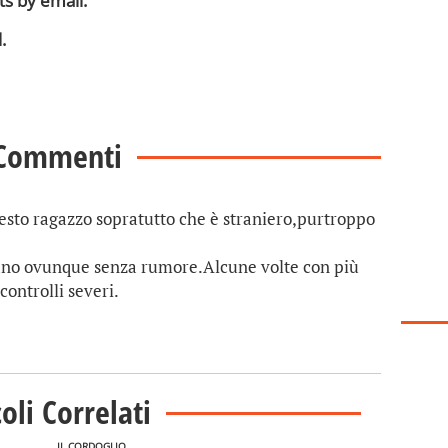
s by email.
.
Commenti
esto ragazzo sopratutto che è straniero,purtroppo
cano ovunque senza rumore.Alcune volte con più
ontrolli severi.
coli Correlati
IL CORDOGLIO