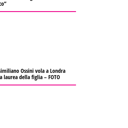
co”
imiliano Ossini vola a Londra
la laurea della figlia – FOTO