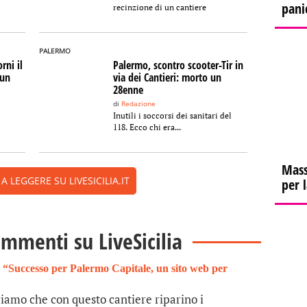
pani
recinzione di un cantiere
PALERMO
rni il
Palermo, scontro scooter-Tir in
 un
via dei Cantieri: morto un
28enne
di
Redazione
Inutili i soccorsi dei sanitari del
118. Ecco chi era...
Mass
 LEGGERE SU LIVESICILIA.IT
per 
ommenti su LiveSicilia
 “Successo per Palermo Capitale, un sito web per
eriamo che con questo cantiere riparino i