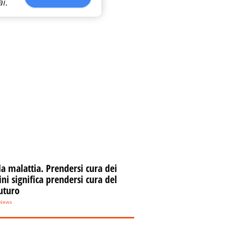
i.
la malattia. Prendersi cura dei
i significa prendersi cura del
uturo
eNews