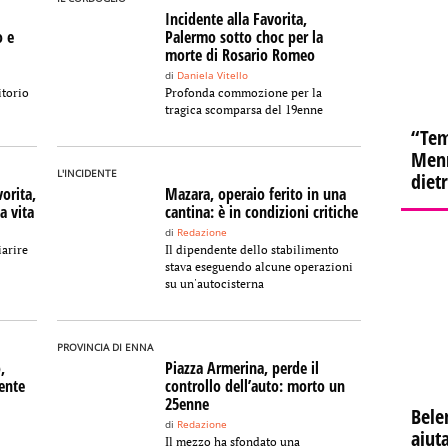
Incidente alla Favorita,
o e
Palermo sotto choc per la
morte di Rosario Romeo
di
Daniela Vitello
itorio
Profonda commozione per la
tragica scomparsa del 19enne
“Tem
Menn
L'INCIDENTE
diet
orita,
Mazara, operaio ferito in una
a vita
cantina: è in condizioni critiche
di
Redazione
iarire
Il dipendente dello stabilimento
stava eseguendo alcune operazioni
su un'autocisterna
PROVINCIA DI ENNA
,
Piazza Armerina, perde il
ente
controllo dell’auto: morto un
25enne
Bele
di
Redazione
aiuta
Il mezzo ha sfondato una