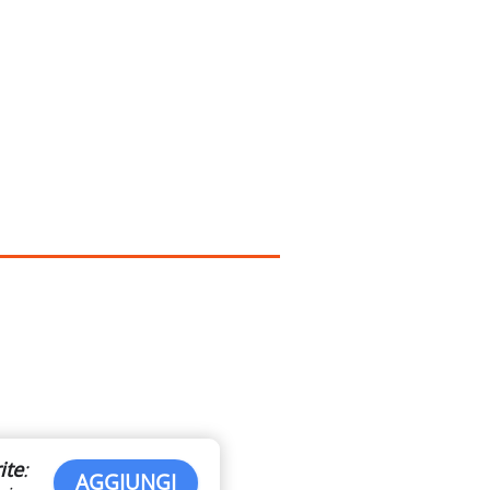
ite
:
AGGIUNGI