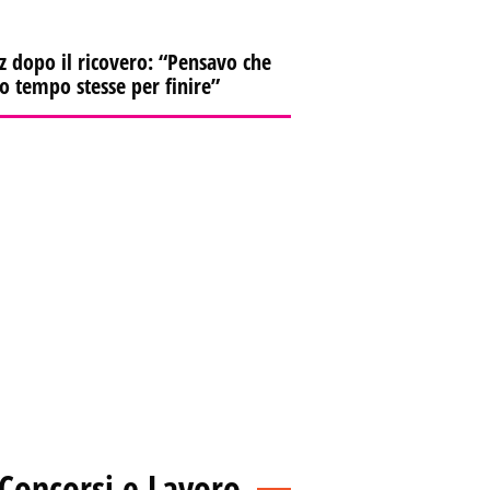
z dopo il ricovero: “Pensavo che
io tempo stesse per finire”
Concorsi e Lavoro