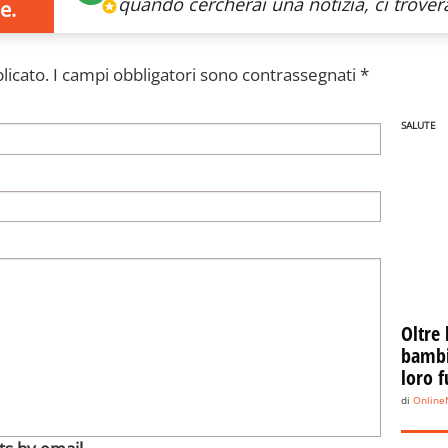
quando cercherai
una notizia, ci trovera
e.
licato.
I campi obbligatori sono contrassegnati
*
SALUTE
Oltre 
bambin
loro f
di
Onlin