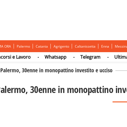
MA ORA
Palermo
Catania
Agrigento
Caltanissetta
Enna
Messin
 e Lavoro
Whatsapp
Telegram
Ultima ora
•
•
•
 Palermo, 30enne in monopattino investito e ucciso
Palermo, 30enne in monopattino inve