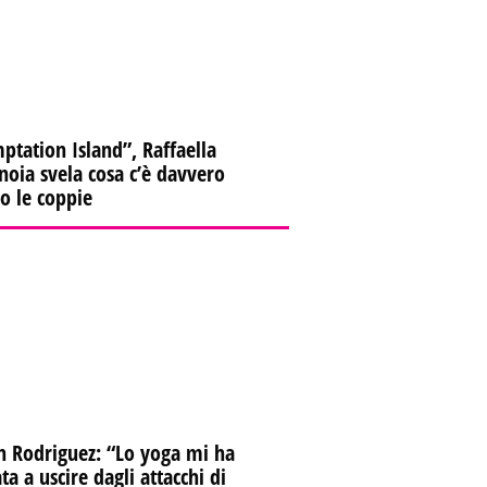
ptation Island”, Raffaella
oia svela cosa c’è davvero
ro le coppie
n Rodriguez: “Lo yoga mi ha
ta a uscire dagli attacchi di