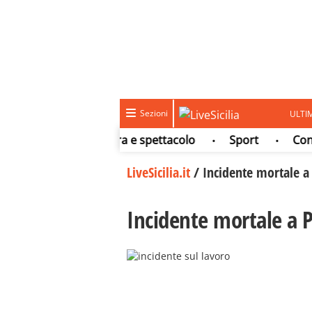
Sezioni
ULTI
Meteo
Cultura e spettacolo
Sport
Concorsi
•
•
•
LiveSicilia.it
/
Incidente mortale a
Incidente mortale a 