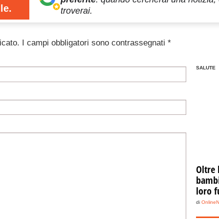
le.
troverai.
icato.
I campi obbligatori sono contrassegnati
*
SALUTE
Oltre 
bambin
loro f
di
Online