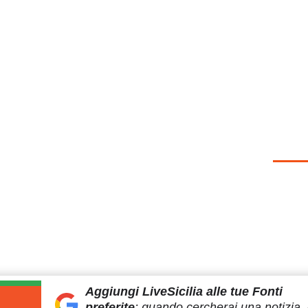
Aggiungi LiveSicilia
alle tue Fonti
preferite
:
quando cercherai
una notizia, 