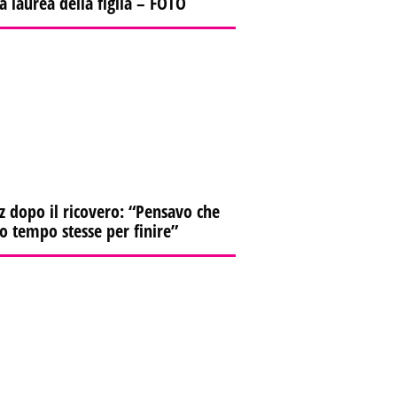
la laurea della figlia – FOTO
z dopo il ricovero: “Pensavo che
io tempo stesse per finire”