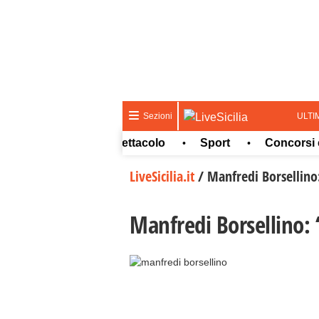
ULTI
Sezioni
Cultura e spettacolo
Sport
Concorsi e Lav
•
•
•
LiveSicilia.it
/
Manfredi Borsellino:
Manfredi Borsellino: 