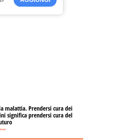
la malattia. Prendersi cura dei
i significa prendersi cura del
uturo
News