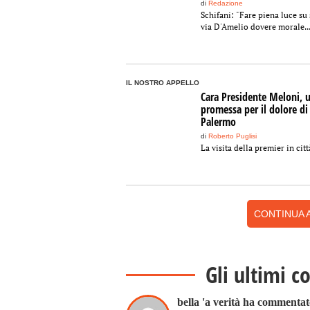
di
Redazione
Schifani: "Fare piena luce su 
via D'Amelio dovere morale..
IL NOSTRO APPELLO
Cara Presidente Meloni, 
promessa per il dolore di
Palermo
di
Roberto Puglisi
La visita della premier in citt
CONTINUA A
Gli ultimi c
bella 'a verità ha commenta