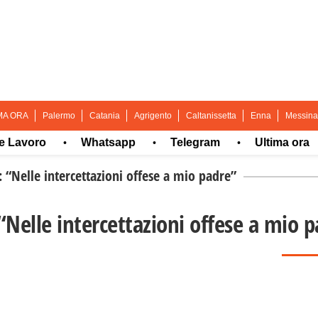
MA ORA
Palermo
Catania
Agrigento
Caltanissetta
Enna
Messina
oro
Whatsapp
Telegram
Ultima ora
•
•
•
•
 “Nelle intercettazioni offese a mio padre”
“Nelle intercettazioni offese a mio 