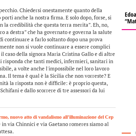
specchio. Chiedersi onestamente quanto della
Edoa
orti anche la nostra firma. E solo dopo, forse, si
“Mat
n la credibilità che questa terra merita”. Eh, no,
tro a destra” che ha governato e governa la salute
tà di continuare a farlo soltanto dopo una prova
mente non si vuole continuare a essere complici
il caso della signora Maria Cristina Gallo e di altre
si risponda che tanti medici, infermieri, sanitari in
sibile, a volte anche l'impossibile nel loro lavoro
a. Il tema è qual è la Sicilia che non vorreste? E
ità la risposta non è difficile: è proprio questa,
chifani e dallo scorrere di tre assessori da lui
rmo, nuovo atto di vandalismo all’illuminazione del Cep
 in via Chinnici e via Gaetano romeres siamo al
attesa.