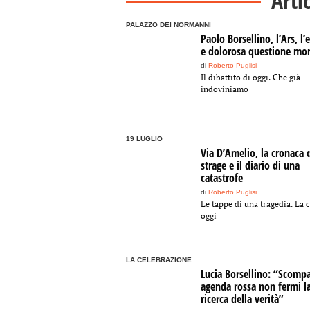
Arti
PALAZZO DEI NORMANNI
Paolo Borsellino, l’Ars, l’
e dolorosa questione mor
di
Roberto Puglisi
Il dibattito di oggi. Che già
indoviniamo
19 LUGLIO
Via D’Amelio, la cronaca 
strage e il diario di una
catastrofe
di
Roberto Puglisi
Le tappe di una tragedia. La c
oggi
LA CELEBRAZIONE
Lucia Borsellino: “Scomp
agenda rossa non fermi l
ricerca della verità”