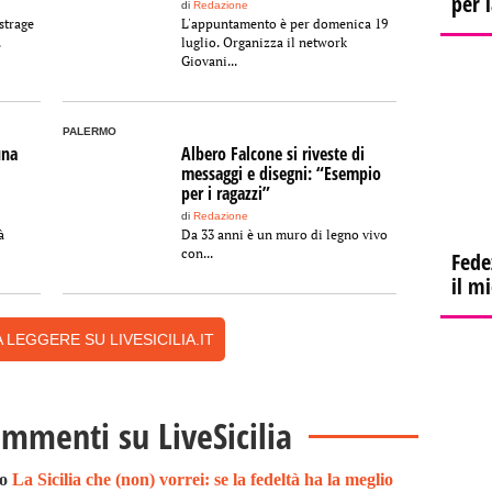
per 
di
Redazione
strage
L'appuntamento è per domenica 19
.
luglio. Organizza il network
Giovani...
PALERMO
una
Albero Falcone si riveste di
messaggi e disegni: “Esempio
per i ragazzi”
di
Redazione
à
Da 33 anni è un muro di legno vivo
con...
Fede
il m
 LEGGERE SU LIVESICILIA.IT
ommenti su LiveSicilia
to
La Sicilia che (non) vorrei: se la fedeltà ha la meglio