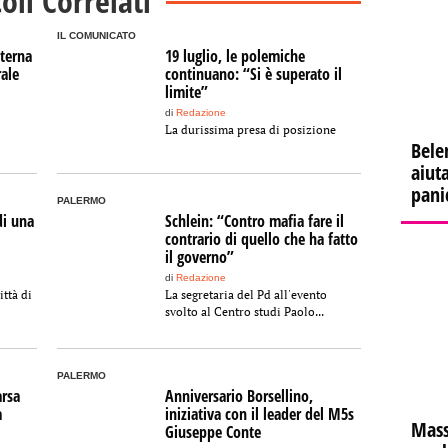
coli Correlati
IL COMUNICATO
eterna
19 luglio, le polemiche
ale
continuano: “Si è superato il
limite”
di
Redazione
La durissima presa di posizione
Bele
aiuta
pani
PALERMO
di una
Schlein: “Contro mafia fare il
contrario di quello che ha fatto
il governo”
di
Redazione
ittà di
La segretaria del Pd all'evento
svolto al Centro studi Paolo...
PALERMO
arsa
Anniversario Borsellino,
a
iniziativa con il leader del M5s
Mass
Giuseppe Conte