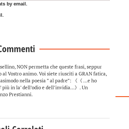
ts by email.
l.
Commenti
rsellino, NON permetta che queste frasi, seppur
 al Vostro animo. Voi siete riusciti a GRAN fatica,
asimodo nella poesia ” al padre”: 《《 …e ho
 più in la’ dell’odio e dell’invidia…》. Un
nzo Prestianni.