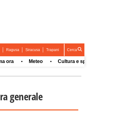
Ragusa
Siracusa
Trapani
Cerca
a
Meteo
Cultura e spettacolo
Sport
•
•
•
•
ra generale