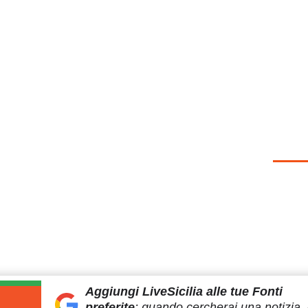
Aggiungi LiveSicilia
alle tue Fonti
preferite
:
quando cercherai
una notizia, 