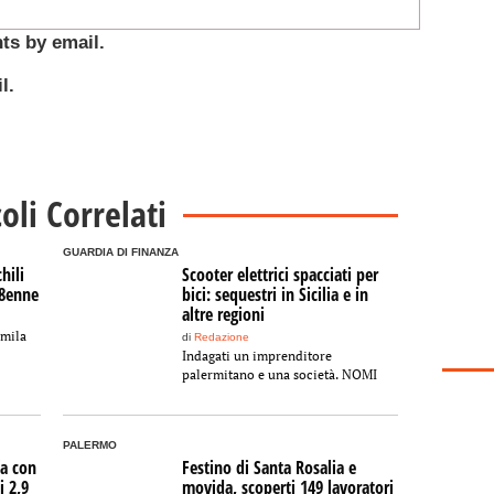
ts by email.
l.
coli Correlati
GUARDIA DI FINANZA
hili
Scooter elettrici spacciati per
68enne
bici: sequestri in Sicilia e in
altre regioni
0mila
di
Redazione
Indagati un imprenditore
palermitano e una società. NOMI
PALERMO
fa con
Festino di Santa Rosalia e
i 2,9
movida, scoperti 149 lavoratori