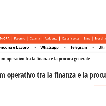
MA ORA
Palermo
Catania
Agrigento
Caltanissetta
Enna
Messina
i e Lavoro
Whatsapp
Telegram
Ultima or
•
•
•
 operativo tra la finanza e la procura generale
operativo tra la finanza e la procu