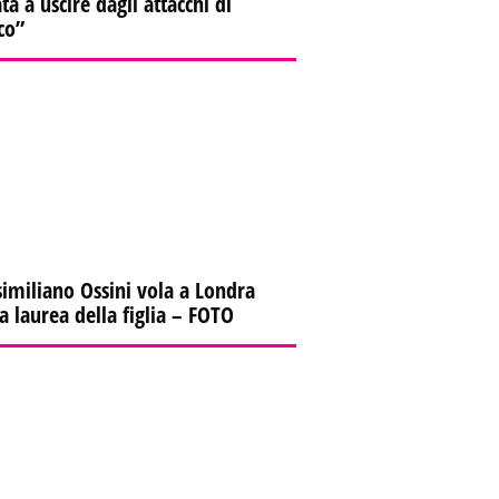
ta a uscire dagli attacchi di
co”
imiliano Ossini vola a Londra
la laurea della figlia – FOTO