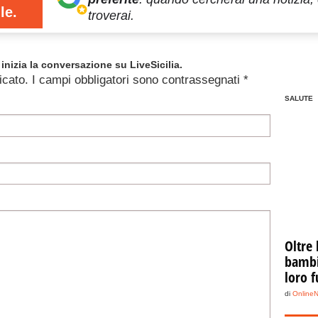
le.
troverai.
inizia la conversazione su LiveSicilia.
icato.
I campi obbligatori sono contrassegnati
*
SALUTE
Oltre 
bambin
loro f
di
Online