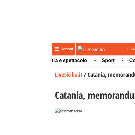
ULTI
Sezioni
Meteo
Cultura e spettacolo
Sport
Concors
•
•
•
LiveSicilia.it
/
Catania, memorandum
Catania, memorandum 