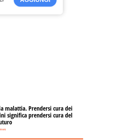
la malattia. Prendersi cura dei
i significa prendersi cura del
uturo
News