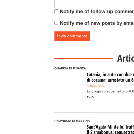
Notify me of follow-up commen
Notify me of new posts by emai
Arti
GUARDIA DI FINANZA
Catania, in auto con due c
di cocaina: arrestato un 
di
Redazione
La droga avrebbe fruttato 40
euro
PROVINCIA DI MESSINA
Sant’Agata Militello, truf
il Sismabonus: sequestrat