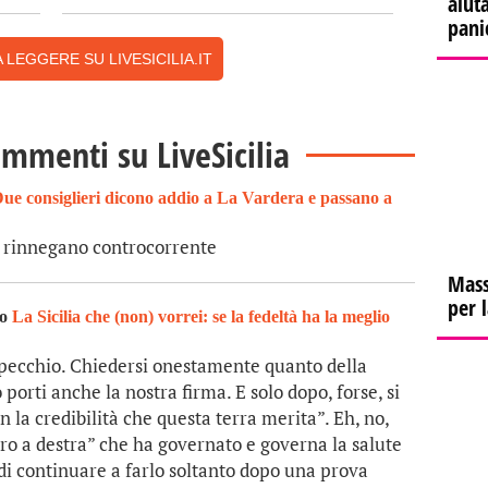
aiuta
pani
 LEGGERE SU LIVESICILIA.IT
ommenti su LiveSicilia
ue consiglieri dicono addio a La Vardera e passano a
a rinnegano controcorrente
Mass
per 
to
La Sicilia che (non) vorrei: se la fedeltà ha la meglio
specchio. Chiedersi onestamente quanto della
orti anche la nostra firma. E solo dopo, forse, si
n la credibilità che questa terra merita”. Eh, no,
tro a destra” che ha governato e governa la salute
tà di continuare a farlo soltanto dopo una prova