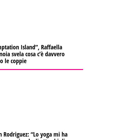
ptation Island”, Raffaella
oia svela cosa c’è davvero
ro le coppie
n Rodriguez: “Lo yoga mi ha