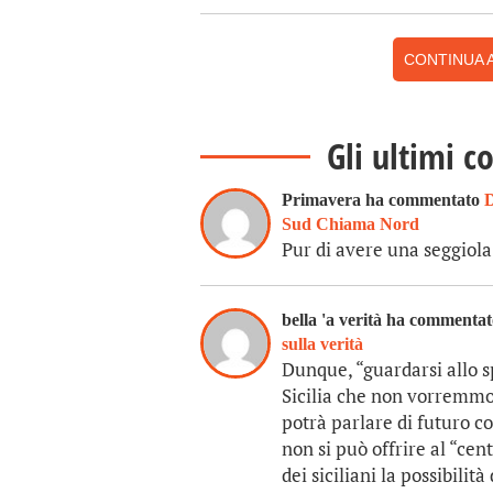
CONTINUA A
Gli ultimi c
Primavera ha commentato
D
Sud Chiama Nord
Pur di avere una seggiol
bella 'a verità ha commenta
sulla verità
Dunque, “guardarsi allo 
Sicilia che non vorremmo p
potrà parlare di futuro co
non si può offrire al “cen
dei siciliani la possibili