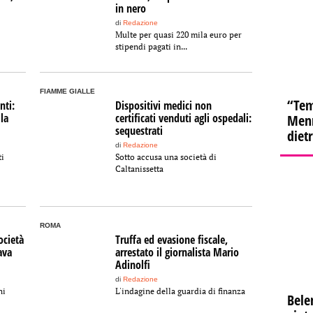
in nero
di
Redazione
Multe per quasi 220 mila euro per
stipendi pagati in...
FIAMME GIALLE
“Tem
nti:
Dispositivi medici non
la
certificati venduti agli ospedali:
Menn
sequestrati
diet
di
Redazione
ti
Sotto accusa una società di
Caltanissetta
ROMA
ocietà
Truffa ed evasione fiscale,
ava
arrestato il giornalista Mario
Adinolfi
di
Redazione
ni
L'indagine della guardia di finanza
Bele