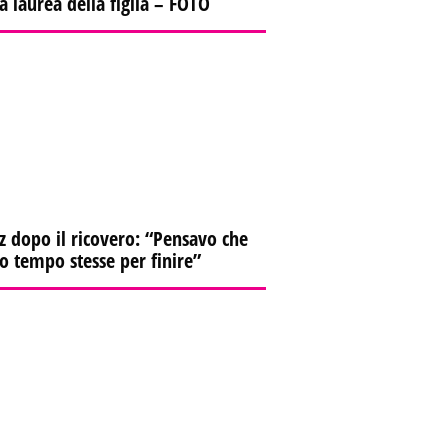
la laurea della figlia – FOTO
z dopo il ricovero: “Pensavo che
io tempo stesse per finire”