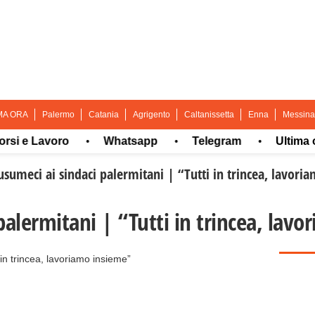
MA ORA
Palermo
Catania
Agrigento
Caltanissetta
Enna
Messina
 Lavoro
Whatsapp
Telegram
Ultima ora
•
•
•
sumeci ai sindaci palermitani | “Tutti in trincea, lavori
alermitani | “Tutti in trincea, lav