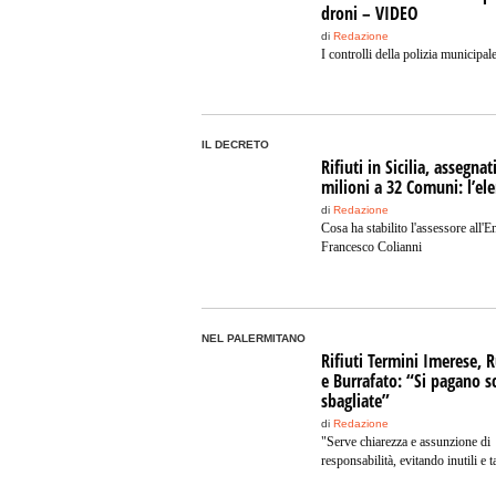
droni – VIDEO
di
Redazione
I controlli della polizia municipal
IL DECRETO
Rifiuti in Sicilia, assegnat
milioni a 32 Comuni: l’el
di
Redazione
Cosa ha stabilito l'assessore all'E
Francesco Colianni
NEL PALERMITANO
Rifiuti Termini Imerese, 
e Burrafato: “Si pagano s
sbagliate”
di
Redazione
"Serve chiarezza e assunzione di
responsabilità, evitando inutili e t