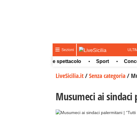
ULTI
Sezioni
teo
Cultura e spettacolo
Sport
Concorsi e
•
•
•
LiveSicilia.it
/
Senza categoria
/
Mu
Musumeci ai sindaci p