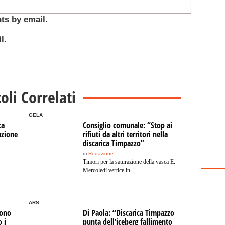
ts by email.
l.
coli Correlati
GELA
ca
Consiglio comunale: “Stop ai
azione
rifiuti da altri territori nella
discarica Timpazzo”
di
Redazione
Timori per la saturazione della vasca E.
Mercoledì vertice in...
ARS
dono
Di Paola: “Discarica Timpazzo
o i
punta dell’iceberg fallimento