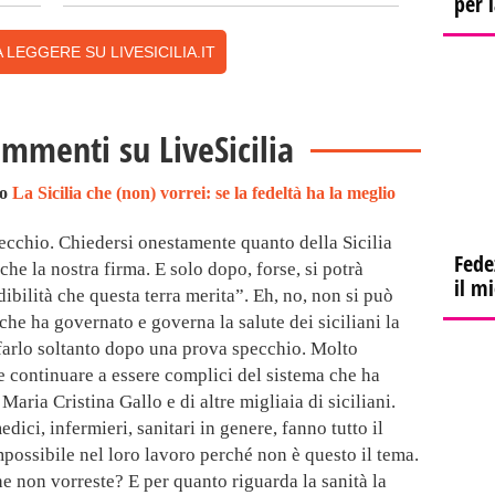
per 
 LEGGERE SU LIVESICILIA.IT
ommenti su LiveSicilia
to
La Sicilia che (non) vorrei: se la fedeltà ha la meglio
ecchio. Chiedersi onestamente quanto della Sicilia
Fede
e la nostra firma. E solo dopo, forse, si potrà
il m
dibilità che questa terra merita”. Eh, no, non si può
 che ha governato e governa la salute dei siciliani la
 farlo soltanto dopo una prova specchio. Molto
 continuare a essere complici del sistema che ha
 Maria Cristina Gallo e di altre migliaia di siciliani.
dici, infermieri, sanitari in genere, fanno tutto il
impossibile nel loro lavoro perché non è questo il tema.
che non vorreste? E per quanto riguarda la sanità la