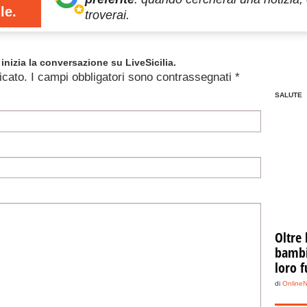
le.
troverai.
inizia la conversazione su LiveSicilia.
icato.
I campi obbligatori sono contrassegnati
*
SALUTE
Oltre 
bambin
loro f
di
Online