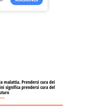
la malattia. Prendersi cura dei
i significa prendersi cura del
uturo
News