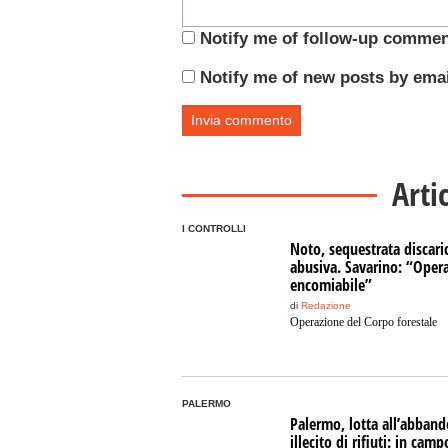
Notify me of follow-up commen
Notify me of new posts by emai
Arti
I CONTROLLI
Noto, sequestrata discari
abusiva. Savarino: “Oper
encomiabile”
di
Redazione
Operazione del Corpo forestale
PALERMO
Palermo, lotta all’abban
illecito di rifiuti: in camp