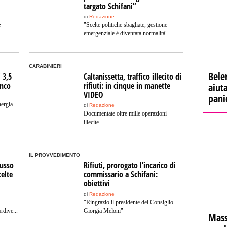
targato Schifani”
di
Redazione
e
"Scelte politiche sbagliate, gestione
emergenziale è diventata normalità"
CARABINIERI
Bele
i 3,5
Caltanissetta, traffico illecito di
enco
rifiuti: in cinque in manette
aiuta
VIDEO
pani
nergia
di
Redazione
Documentate oltre mille operazioni
illecite
IL PROVVEDIMENTO
Russo
Rifiuti, prorogato l’incarico di
celte
commissario a Schifani:
obiettivi
di
Redazione
"Ringrazio il presidente del Consiglio
ardive...
Giorgia Meloni"
Mass