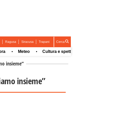
Ragusa
Siracusa
Trapani
Cerca
Meteo
Cultura e spettacolo
Sport
Con
•
•
•
•
amo insieme”
oriamo insieme”