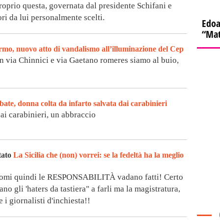
 proprio questa, governata dal presidente Schifani e
ori da lui personalmente scelti.
Edoa
“Mat
rmo, nuovo atto di vandalismo all’illuminazione del Cep
in via Chinnici e via Gaetano romeres siamo al buio,
abate, donna colta da infarto salvata dai carabinieri
 ai carabinieri, un abbraccio
tato
La Sicilia che (non) vorrei: se la fedeltà ha la meglio
nomi quindi le RESPONSABILITÀ vadano fatti! Certo
no gli 'haters da tastiera" a farli ma la magistratura,
 i giornalisti d'inchiesta!!