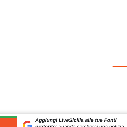
Aggiungi LiveSicilia
alle tue Fonti
preferite
:
quando cercherai
una notizia, 