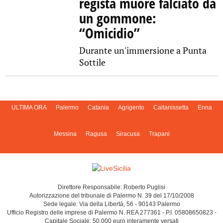
regista muore falciato da
un gommone:
“Omicidio”
Durante un'immersione a Punta
Sottile
ULTIMA ORA
Palermo
Catania
Agrigento
Caltanissetta
Enna
Messina
Ragusa
Siracusa
Trapani
Direttore Responsabile: Roberto Puglisi
Autorizzazione del tribunale di Palermo N. 39 del 17/10/2008
Sede legale: Via della Libertà, 56 - 90143 Palermo
Ufficio Registro delle imprese di Palermo N. REA 277361 - P.I. 05808650823 -
Capitale Sociale: 50.000 euro interamente versati