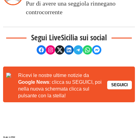
Pur di avere una seggiola rinnegano
controcorrente
Segui LiveSicilia sui social
Ricevi le nostre ultime notizie da
Google News
: clicca su SEGUICI, poi
SEGUICI
nella nuova schermata clicca sul
pulsante con la stella!
SALUTE