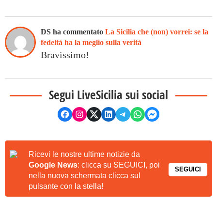
DS ha commentato
La Sicilia che (non) vorrei: se la
fedeltà ha la meglio sulla verità
Bravissimo!
Segui LiveSicilia sui social
Ricevi le nostre ultime notizie da
Google News
: clicca su SEGUICI, poi
SEGUICI
nella nuova schermata clicca sul
pulsante con la stella!