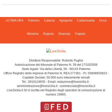
ULTIMA ORA
Palermo
Catania
Agrigento
Caltanissetta
Enna
Messina
Ragusa
Siracusa
Trapani
Direttore Responsabile: Roberto Puglisi
Autorizzazione del tribunale di Palermo N. 39 del 17/10/2008
Sede legale: Via della Libertà, 56 - 90143 Palermo
Ufficio Registro delle imprese di Palermo N. REA 277361 - P.I. 05808650823 -
Capitale Sociale: 50.000 euro interamente versati
Tel.: 0916119635 - Email: redazione@livesicilia.it -
amministrazione@livesicilia.it - commerciale@livesicilia.it
LiveSicilia.it Srl è iscritta nel Registro degli operatori di comunicazione al
numero 19965.