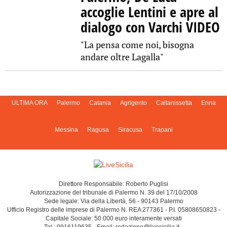
accoglie Lentini e apre al
dialogo con Varchi VIDEO
"La pensa come noi, bisogna
andare oltre Lagalla"
ULTIMA ORA
Palermo
Catania
Agrigento
Caltanissetta
Enna
Messina
Ragusa
Siracusa
Trapani
Direttore Responsabile: Roberto Puglisi
Autorizzazione del tribunale di Palermo N. 39 del 17/10/2008
Sede legale: Via della Libertà, 56 - 90143 Palermo
Ufficio Registro delle imprese di Palermo N. REA 277361 - P.I. 05808650823 -
Capitale Sociale: 50.000 euro interamente versati