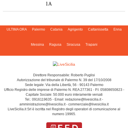
1A
ULTIMA ORA
Palermo
Catania
Agrigento
Caltanissetta
Enna
Messina
Ragusa
Siracusa
Trapani
Direttore Responsabile: Roberto Puglisi
Autorizzazione del tribunale di Palermo N. 39 del 17/10/2008
Sede legale: Via della Libertà, 56 - 90143 Palermo
Ufficio Registro delle imprese di Palermo N. REA 277361 - P.I. 05808650823 -
Capitale Sociale: 50.000 euro interamente versati
Tel.: 0916119635 - Email: redazione@livesicilia.it -
amministrazione@livesicilia.it - commerciale@livesicilia.it
LiveSicilia.it Srl è iscritta nel Registro degli operatori di comunicazione al
numero 19965.