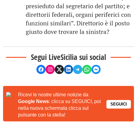
presieduto dal segretario del partito; e
direttorii federali, organi periferici con
funzioni similari”. Direttorio è il posto
giusto dove trovare la sinistra?
Segui LiveSicilia sui social
Ricevi le nostre ultime notizie da
Google News
: clicca su SEGUICI, poi
SEGUICI
nella nuova schermata clicca sul
pulsante con la stella!