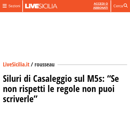
ACCEDI O
Sezioni
Cerca
ABBONATI
LiveSicilia.it
/
rousseau
Siluri di Casaleggio sul M5s: “Se
non rispetti le regole non puoi
scriverle”