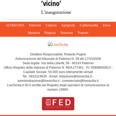
‘vicino’
L'inaugurazione
ULTIMA ORA
Palermo
Catania
Agrigento
Caltanissetta
Enna
Messina
Ragusa
Siracusa
Trapani
Direttore Responsabile: Roberto Puglisi
Autorizzazione del tribunale di Palermo N. 39 del 17/10/2008
Sede legale: Via della Libertà, 56 - 90143 Palermo
Ufficio Registro delle imprese di Palermo N. REA 277361 - P.I. 05808650823 -
Capitale Sociale: 50.000 euro interamente versati
Tel.: 0916119635 - Email: redazione@livesicilia.it -
amministrazione@livesicilia.it - commerciale@livesicilia.it
LiveSicilia.it Srl è iscritta nel Registro degli operatori di comunicazione al
numero 19965.