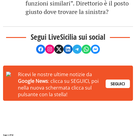
funzioni similari”. Direttorio è il posto
giusto dove trovare la sinistra?
Segui LiveSicilia sui social
Ricevi le nostre ultime notizie da
Google News
: clicca su SEGUICI, poi
SEGUICI
nella nuova schermata clicca sul
pulsante con la stella!
SALUTE