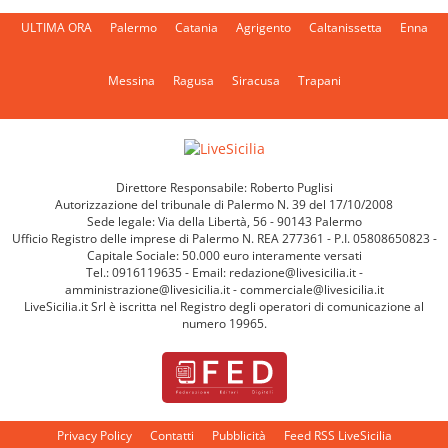
ULTIMA ORA
Palermo
Catania
Agrigento
Caltanissetta
Enna
Messina
Ragusa
Siracusa
Trapani
Direttore Responsabile: Roberto Puglisi
Autorizzazione del tribunale di Palermo N. 39 del 17/10/2008
Sede legale: Via della Libertà, 56 - 90143 Palermo
Ufficio Registro delle imprese di Palermo N. REA 277361 - P.I. 05808650823 -
Capitale Sociale: 50.000 euro interamente versati
Tel.: 0916119635 - Email: redazione@livesicilia.it -
amministrazione@livesicilia.it - commerciale@livesicilia.it
LiveSicilia.it Srl è iscritta nel Registro degli operatori di comunicazione al
numero 19965.
Privacy Policy
Contatti
Pubblicità
Feed RSS LiveSicilia