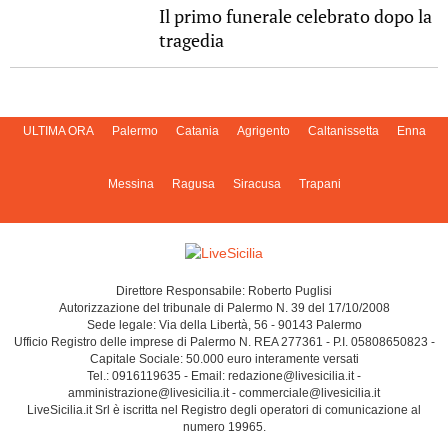
Il primo funerale celebrato dopo la
tragedia
ULTIMA ORA
Palermo
Catania
Agrigento
Caltanissetta
Enna
Messina
Ragusa
Siracusa
Trapani
Direttore Responsabile: Roberto Puglisi
Autorizzazione del tribunale di Palermo N. 39 del 17/10/2008
Sede legale: Via della Libertà, 56 - 90143 Palermo
Ufficio Registro delle imprese di Palermo N. REA 277361 - P.I. 05808650823 -
Capitale Sociale: 50.000 euro interamente versati
Tel.: 0916119635 - Email: redazione@livesicilia.it -
amministrazione@livesicilia.it - commerciale@livesicilia.it
LiveSicilia.it Srl è iscritta nel Registro degli operatori di comunicazione al
numero 19965.