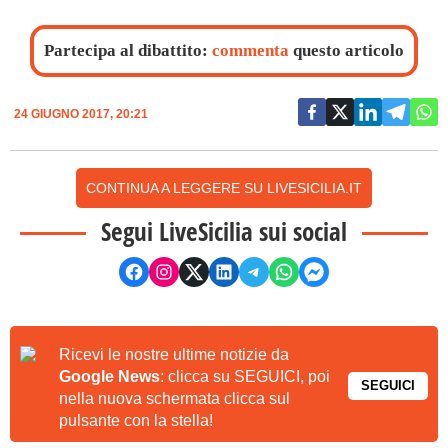
Partecipa al dibattito:
commenta
questo articolo
24 GIUGNO 2017, 20:21
CONTINUA A LEGGERE SU LIVESICILIA.IT
Segui LiveSicilia sui social
Ricevi le nostre ultime notizie da
Google News
: clicca su SEGUICI, poi
SEGUICI
nella nuova schermata clicca sul
pulsante con la stella!