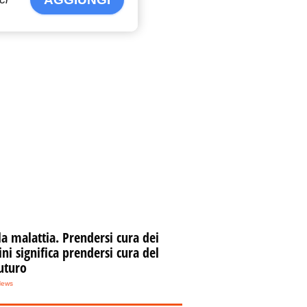
la malattia. Prendersi cura dei
i significa prendersi cura del
uturo
News