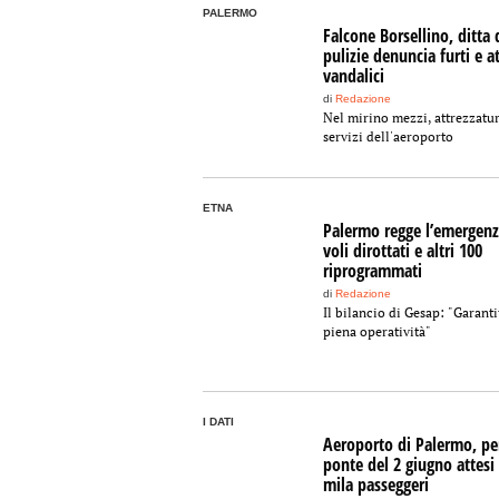
PALERMO
Falcone Borsellino, ditta 
pulizie denuncia furti e at
vandalici
di
Redazione
Nel mirino mezzi, attrezzatur
servizi dell'aeroporto
ETNA
Palermo regge l’emergenz
voli dirottati e altri 100
riprogrammati
di
Redazione
Il bilancio di Gesap: "Garanti
piena operatività"
I DATI
Aeroporto di Palermo, per
ponte del 2 giugno attesi
mila passeggeri