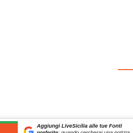
Aggiungi LiveSicilia
alle tue Fonti
preferite
:
quando cercherai
una notizia, 