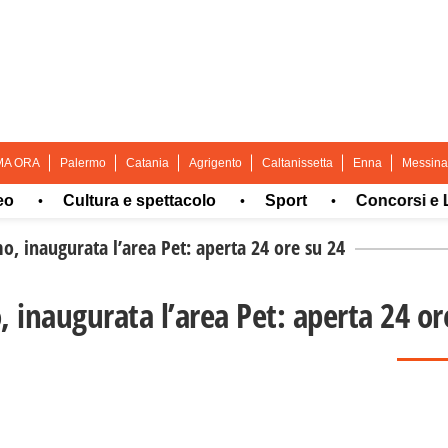
MA ORA
Palermo
Catania
Agrigento
Caltanissetta
Enna
Messina
Cultura e spettacolo
Sport
Concorsi e Lavo
•
•
•
, inaugurata l’area Pet: aperta 24 ore su 24
 inaugurata l’area Pet: aperta 24 or