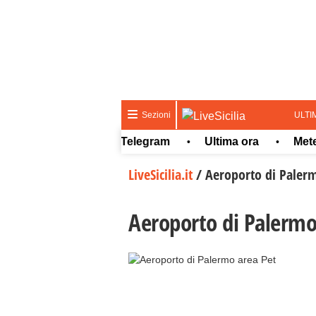
ULTI
Sezioni
Whatsapp
Telegram
Ultima ora
Meteo
•
•
•
LiveSicilia.it
/
Aeroporto di Palermo
Aeroporto di Palermo,