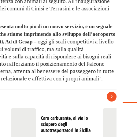
l’utenza con animali al seguito. All’inaugurazione
ei comuni di Cinisi e Terrasini e le associazioni
senta molto più di un nuovo servizio, è un segnale
 che stiamo imprimendo allo sviluppo dell’aeroporto
oggi gli scali competitivi a livello
ti, Ad di Gesap –
i volumi di traffico, ma sulla qualità
vità e sulla capacità di rispondere ai bisogni reali
nto rafforziamo il posizionamento del Falcone
erna, attenta al benessere del passeggero in tutte
relazionale e affettiva con i propri animali”.
Caro carburante, al via lo
Al
sciopero degli
“U
autotrasportatori in Sicilia
V