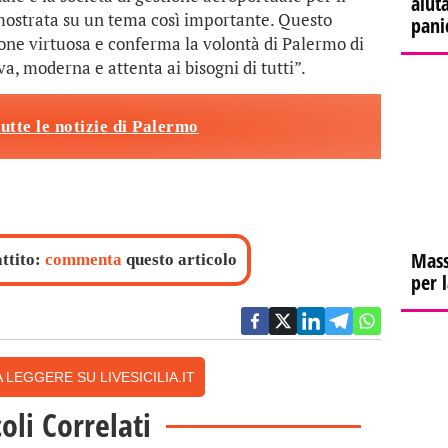
aiuta
dimostrata su un tema così importante. Questo
pani
zione virtuosa e conferma la volontà di Palermo di
a, moderna e attenta ai bisogni di tutti”.
tutte le notizie di Palermo
Mass
attito:
commenta
questo articolo
per 
 LEGGERE SU LIVESICILIA.IT
coli Correlati