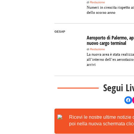
di
Redazione
Numeri in crescita rispetto ai
dello scorso anno
GESAP
Aeroporto di Palermo, apr
nuovo cargo terminal
di
Redazione
La nuova area è stata realizza
all’interno dell’ex aerostazi
arrivi
Segui Li
Ricevi le nostre ultime notizie
poi nella nuova schermata clicc