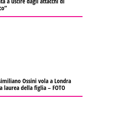
ta a uscire dagli attacchi di
co”
imiliano Ossini vola a Londra
la laurea della figlia – FOTO