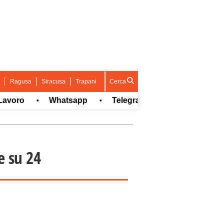
Ragusa
Siracusa
Trapani
Cerca
ro
Whatsapp
Telegram
•
•
•
e su 24