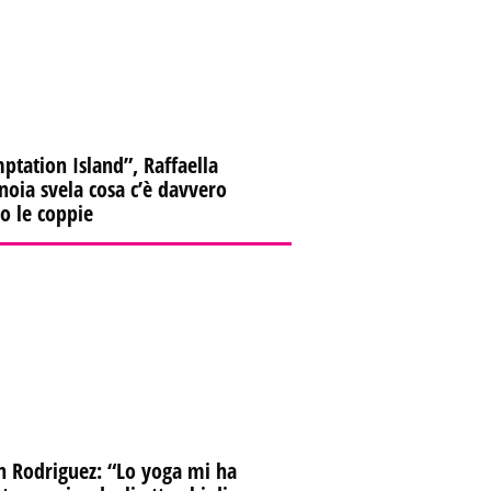
ptation Island”, Raffaella
oia svela cosa c’è davvero
ro le coppie
n Rodriguez: “Lo yoga mi ha