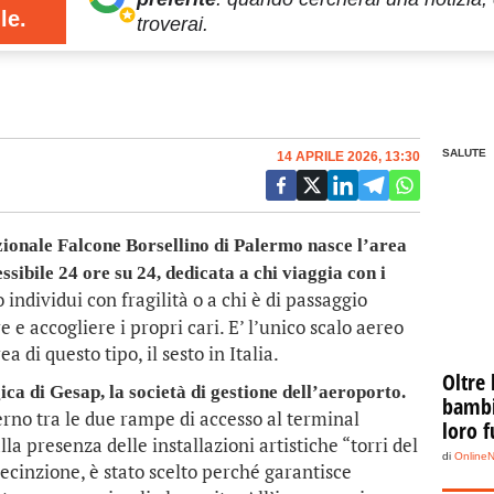
le.
troverai.
SALUTE
14 APRILE 2026, 13:30
onale Falcone Borsellino di Palermo nasce l’area
ssibile 24 ore su 24, dedicata a chi viaggia con i
 individui con fragilità o a chi è di passaggio
e accogliere i propri cari. E’ l’unico scalo aereo
a di questo tipo, il sesto in Italia.
Oltre 
gica di Gesap, la società di gestione dell’aeroporto.
bambin
terno tra le due rampe di accesso al terminal
loro f
lla presenza delle installazioni artistiche “torri del
di
Online
recinzione, è stato scelto perché garantisce