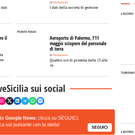
di
Redazione
 dati
I dati della società di gestione
LAVORO
PUNTA RAISI
e il
Aeroporto di Palermo, l’11
maggio sciopero del personale
di terra
ta
di
Redazione
one
Quattro ore di protesta dalle 12 alle
16
TURISMO
veSicilia sui social
 da
Google News
: clicca su SEGUICI,
a sul pulsante con la stella!
SEGUICI
LAVORO