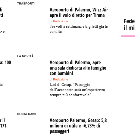
TRASPORTI
di
Aeroporto di Palermo, Wizz Air
ti
apre il volo diretto per Tirana
Fede
di
Redazione
il m
Tre voli a settimana e biglietti già in
vendita
e e
LA NOVITÀ
a: 100
Aeroporto di Palermo, apre
una sala dedicata alle famiglie
con bambini
di
Redazione
ta
L'ad di Gesap: "Passaggio
dall’aeroporto sarà un’esperienza
sempre più confortevole”
PUNTA RAISI
 il
Aeroporto Palermo, Gesap: 5,8
 171
milioni di utile e +6,73% di
passeggeri