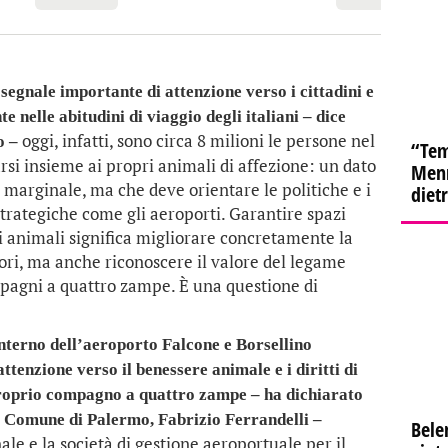
segnale importante di attenzione verso i cittadini e
nelle abitudini di viaggio degli italiani – dice
oggi, infatti, sono circa 8 milioni le persone nel
o –
“Tem
rsi insieme ai propri animali di affezione: un dato
Menn
marginale, ma che deve orientare le politiche e i
diet
strategiche come gli aeroporti. Garantire spazi
li animali significa migliorare concretamente la
tori, ma anche riconoscere il valore del legame
ompagni a quattro zampe. È una questione di
interno dell’aeroporto Falcone e Borsellino
tenzione verso il benessere animale e i diritti di
 proprio compagno a quattro zampe – ha dichiarato
l Comune di Palermo, Fabrizio Ferrandelli –
Bele
e e la società di gestione aeroportuale per il