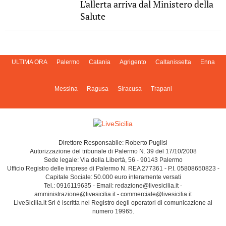
L'allerta arriva dal Ministero della
Salute
ULTIMA ORA
Palermo
Catania
Agrigento
Caltanissetta
Enna
Messina
Ragusa
Siracusa
Trapani
Direttore Responsabile: Roberto Puglisi
Autorizzazione del tribunale di Palermo N. 39 del 17/10/2008
Sede legale: Via della Libertà, 56 - 90143 Palermo
Ufficio Registro delle imprese di Palermo N. REA 277361 - P.I. 05808650823 -
Capitale Sociale: 50.000 euro interamente versati
Tel.: 0916119635 - Email: redazione@livesicilia.it -
amministrazione@livesicilia.it - commerciale@livesicilia.it
LiveSicilia.it Srl è iscritta nel Registro degli operatori di comunicazione al
numero 19965.