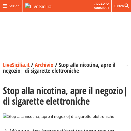
ACCEDI O
Sezioni
Cerca
ABBONATI
LiveSicilia.it
/
Archivio
/
Stop alla nicotina, apre il
negozio| di sigarette elettroniche
Stop alla nicotina, apre il negozio|
di sigarette elettroniche
A Milazzo, tre imprenditori insieme per un