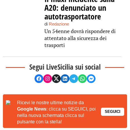
A20: denunciato un
autotrasportatore
di
Redazione
Un 54enne dovrà rispondere di
attentato alla sicurezza dei
trasporti
Segui LiveSicilia sui social
Ricevi le nostre ultime notizie da
Google News
: clicca su SEGUICI, poi
SEGUICI
nella nuova schermata clicca sul
pulsante con la stella!