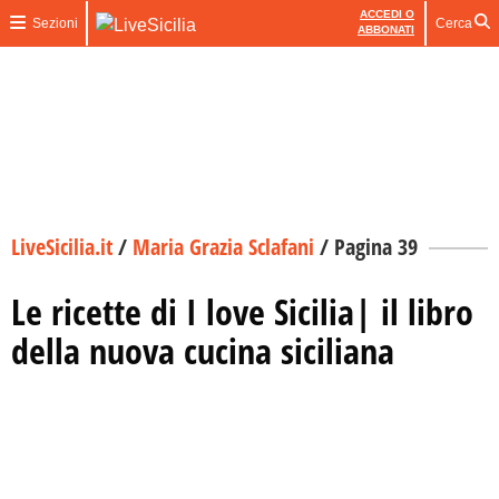
ACCEDI O
Sezioni
Cerca
ABBONATI
LiveSicilia.it
/
Maria Grazia Sclafani
/
Pagina 39
Le ricette di I love Sicilia| il libro
della nuova cucina siciliana