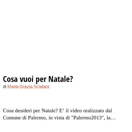
Cosa vuoi per Natale?
di
Maria Grazia Sclafani
Cosa desideri per Natale? E’ il video realizzato dal
Comune di Palermo, in vista di "Palermo2013", la
rassegna di eventi natalizi, organizzata dall'Assessorato
alla cultura, in previsione dal 15 dicembre al 6 gennaio.