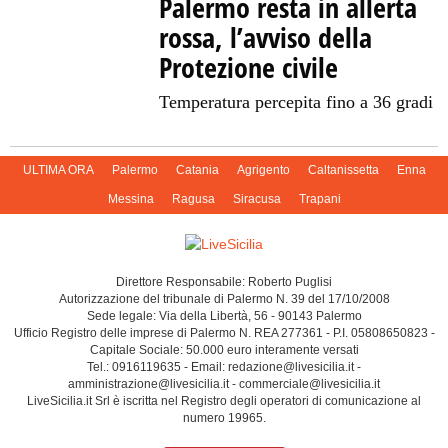
Palermo resta in allerta
rossa, l’avviso della
Protezione civile
Temperatura percepita fino a 36 gradi
ULTIMA ORA
Palermo
Catania
Agrigento
Caltanissetta
Enna
Messina
Ragusa
Siracusa
Trapani
Direttore Responsabile: Roberto Puglisi
Autorizzazione del tribunale di Palermo N. 39 del 17/10/2008
Sede legale: Via della Libertà, 56 - 90143 Palermo
Ufficio Registro delle imprese di Palermo N. REA 277361 - P.I. 05808650823 -
Capitale Sociale: 50.000 euro interamente versati
Tel.: 0916119635 - Email: redazione@livesicilia.it -
amministrazione@livesicilia.it - commerciale@livesicilia.it
LiveSicilia.it Srl è iscritta nel Registro degli operatori di comunicazione al
numero 19965.