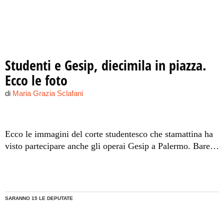
Studenti e Gesip, diecimila in piazza.
Ecco le foto
di
Maria Grazia Sclafani
Ecco le immagini del corte studentesco che stamattina ha
visto partecipare anche gli operai Gesip a Palermo. Bare
in cui giace la scuola, cartelloni che mostrano resti
dell'arredo scolastico scadente. Il corteo che ha
attraversato la città è giunto fino a piazza Pretoria.
Migliaia i giovani che ne hanno preso parte.
SARANNO 15 LE DEPUTATE