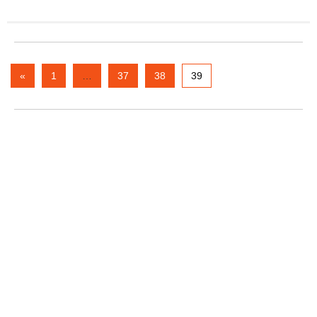
«
1
…
37
38
39