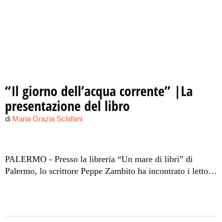
“Il giorno dell’acqua corrente” |La
presentazione del libro
di
Maria Grazia Sclafani
PALERMO - Presso la libreria “Un mare di libri” di
Palermo, lo scrittore Peppe Zambito ha incontrato i lettori
e presentato il suo ultimo lavoro "Il giorno dell'acqua
corrente", (Novantacento, pagg. 96, euro 8.90). Il
pubblico ha accolto con interesse e partecipazione la
discussione, che ha avuto come tema centrale una Sicilia a