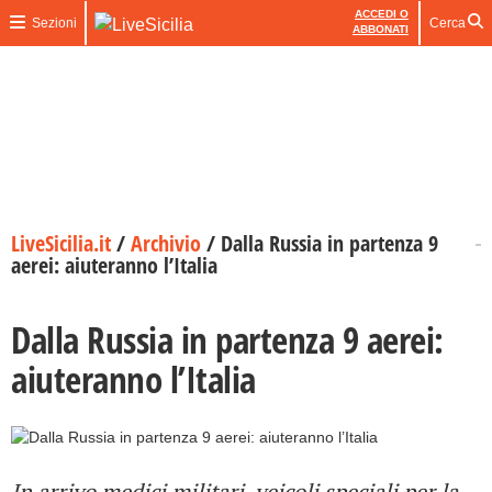
ACCEDI O
Sezioni
Cerca
ABBONATI
LiveSicilia.it
/
Archivio
/
Dalla Russia in partenza 9
aerei: aiuteranno l’Italia
Dalla Russia in partenza 9 aerei:
aiuteranno l’Italia
In arrivo medici militari, veicoli speciali per la