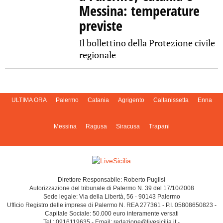
Messina: temperature
previste
Il bollettino della Protezione civile
regionale
ULTIMA ORA
Palermo
Catania
Agrigento
Caltanissetta
Enna
Messina
Ragusa
Siracusa
Trapani
Direttore Responsabile: Roberto Puglisi
Autorizzazione del tribunale di Palermo N. 39 del 17/10/2008
Sede legale: Via della Libertà, 56 - 90143 Palermo
Ufficio Registro delle imprese di Palermo N. REA 277361 - P.I. 05808650823 -
Capitale Sociale: 50.000 euro interamente versati
Tel.: 0916119635 - Email: redazione@livesicilia.it -