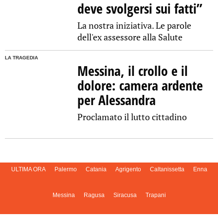
deve svolgersi sui fatti”
La nostra iniziativa. Le parole
dell'ex assessore alla Salute
LA TRAGEDIA
Messina, il crollo e il
dolore: camera ardente
per Alessandra
Proclamato il lutto cittadino
ULTIMA ORA
Palermo
Catania
Agrigento
Caltanissetta
Enna
Messina
Ragusa
Siracusa
Trapani