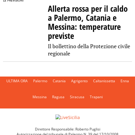
LE PREVISIONI
Allerta rossa per il caldo
a Palermo, Catania e
Messina: temperature
previste
Il bollettino della Protezione civile
regionale
ULTIMA ORA
Palermo
Catania
Agrigento
Caltanissetta
Enna
Messina
Ragusa
Siracusa
Trapani
Direttore Responsabile: Roberto Puglisi
Autorizzazione del tribunale di Palermo N. 39 del 17/10/2008