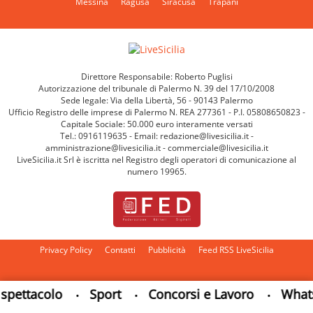
Messina
Ragusa
Siracusa
Trapani
Direttore Responsabile: Roberto Puglisi
Autorizzazione del tribunale di Palermo N. 39 del 17/10/2008
Sede legale: Via della Libertà, 56 - 90143 Palermo
Ufficio Registro delle imprese di Palermo N. REA 277361 - P.I. 05808650823 -
Capitale Sociale: 50.000 euro interamente versati
Tel.: 0916119635 - Email: redazione@livesicilia.it -
amministrazione@livesicilia.it - commerciale@livesicilia.it
LiveSicilia.it Srl è iscritta nel Registro degli operatori di comunicazione al
numero 19965.
Privacy Policy
Contatti
Pubblicità
Feed RSS LiveSicilia
Cambia impostazioni privacy
ttacolo
Sport
Concorsi e Lavoro
Whatsap
•
•
•