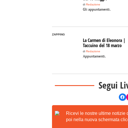
di
Redazione
Gli appuntamenti.
ZAPPING
La Carmen di Eleonora |
Taccuino del 18 marzo
di
Redazione
Appuntamenti.
Segui Li
Ricevi le nostre ultime notizie
poi nella nuova schermata clicc