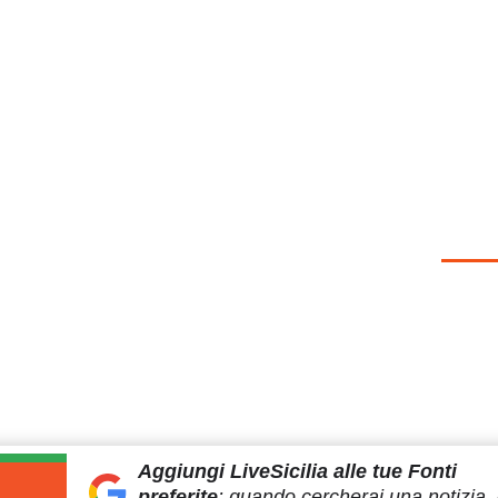
Aggiungi LiveSicilia
alle tue Fonti
preferite
:
quando cercherai
una notizia, 