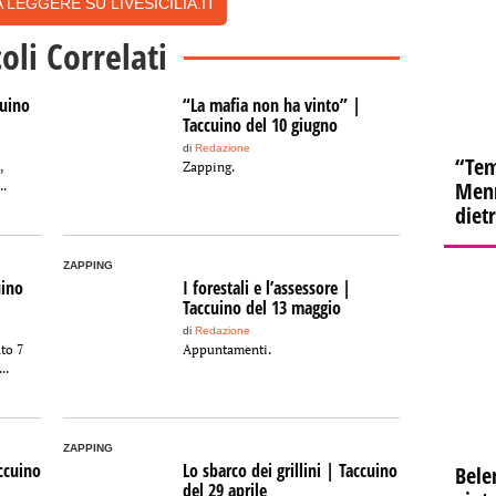
 LEGGERE SU LIVESICILIA.IT
coli Correlati
cuino
“La mafia non ha vinto” |
Taccuino del 10 giugno
di
Redazione
“Tem
,
Zapping.
Menn
..
diet
ZAPPING
uino
I forestali e l’assessore |
Taccuino del 13 maggio
di
Redazione
to 7
Appuntamenti.
..
ZAPPING
accuino
Lo sbarco dei grillini | Taccuino
Bele
del 29 aprile