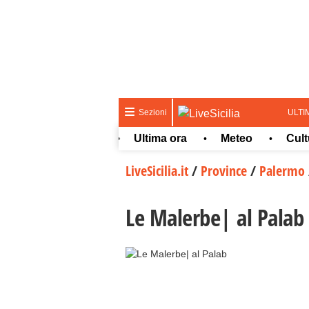
ULTI
Sezioni
Ultima ora
Meteo
Cultura e
•
•
LiveSicilia.it
/
Province
/
Palermo
Le Malerbe| al Palab