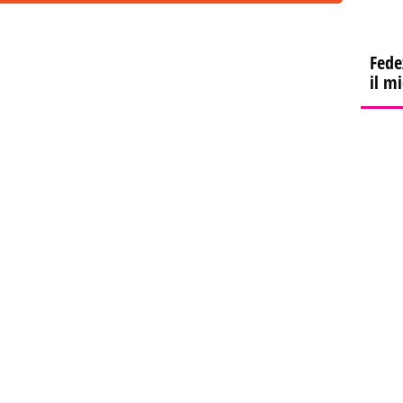
Fede
il m