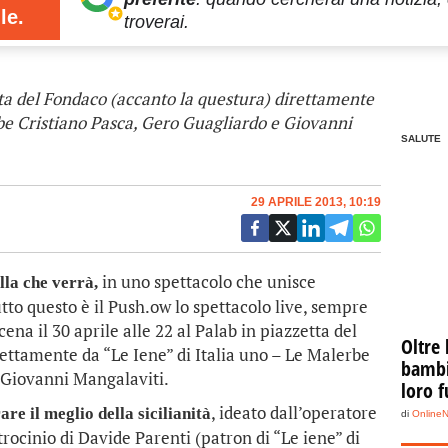
le.
troverai.
etta del Fondaco (accanto la questura) direttamente
rbe Cristiano Pasca, Gero Guagliardo e Giovanni
SALUTE
29 APRILE 2013, 10:19
in uno spettacolo che unisce
lla che verrà,
tto questo è il Push.ow lo spettacolo live, sempre
ena il 30 aprile alle 22 al Palab in piazzetta del
Oltre 
ettamente da “Le Iene” di Italia uno – Le Malerbe
bambin
 Giovanni Mangalaviti.
loro f
, ideato dall’operatore
re il meglio della sicilianità
di
Online
trocinio di Davide Parenti (patron di “Le iene” di