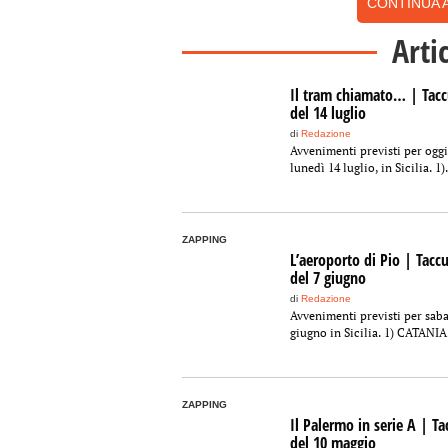
CONTINUA A
Arti
Il tram chiamato… | Tac
del 14 luglio
di
Redazione
Avvenimenti previsti per oggi
lunedì 14 luglio, in Sicilia. 1).
ZAPPING
L’aeroporto di Pio | Tacc
del 7 giugno
di
Redazione
Avvenimenti previsti per saba
giugno in Sicilia. 1) CATANIA.
ZAPPING
Il Palermo in serie A | T
del 10 maggio