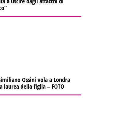
ta a uscire dagli attacchi di
co”
imiliano Ossini vola a Londra
la laurea della figlia – FOTO