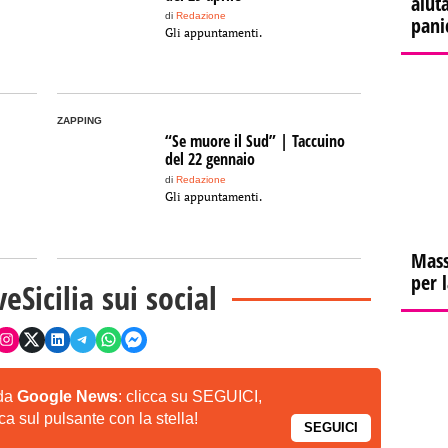
aiuta
di
Redazione
pani
Gli appuntamenti.
ZAPPING
“Se muore il Sud” | Taccuino
del 22 gennaio
di
Redazione
Gli appuntamenti.
Mass
per 
veSicilia sui social
 da
Google News
: clicca su SEGUICI,
a sul pulsante con la stella!
SEGUICI