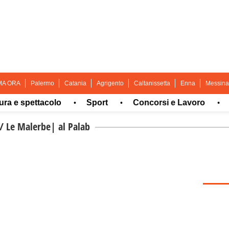
MA ORA
Palermo
Catania
Agrigento
Caltanissetta
Enna
Messina
 spettacolo
Sport
Concorsi e Lavoro
What
•
•
•
/
Le Malerbe| al Palab