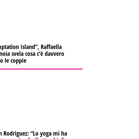
ptation Island”, Raffaella
oia svela cosa c’è davvero
ro le coppie
n Rodriguez: “Lo yoga mi ha