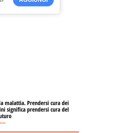
la malattia. Prendersi cura dei
i significa prendersi cura del
uturo
News