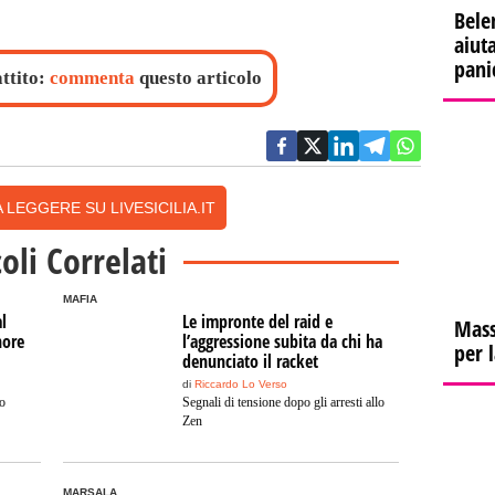
Bele
aiuta
pani
attito:
commenta
questo articolo
 LEGGERE SU LIVESICILIA.IT
coli Correlati
MAFIA
l
Le impronte del raid e
Mass
nore
l’aggressione subita da chi ha
per 
denunciato il racket
di
Riccardo Lo Verso
o
Segnali di tensione dopo gli arresti allo
Zen
MARSALA