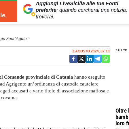
Aggiungi LiveSicilia
alle tue Fonti
preferite
:
quando cercherai
una notizia, 
le.
troverai.
ggio Sant’Agata”
SALUTE
2 AGOSTO 2024, 07:10
el Comando provinciale di Catania
hanno eseguito
 ad Agrigento un’ordinanza di custodia cautelare
agati accusati a vario titolo di associazione mafiosa e
i cocaina.
Oltre 
bambin
loro f