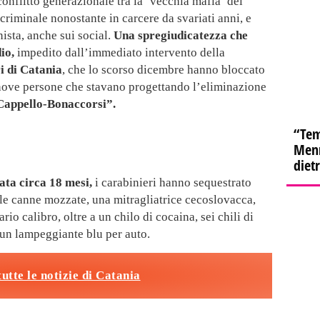
onflitto generazionale tra la ‘vecchia mafia’ dei
 criminale nonostante in carcere da svariati anni, e
nista, anche sui social.
Una spregiudicatezza che
dio,
impedito dall’immediato intervento della
i di
Catania
, che lo scorso dicembre hanno bloccato
 nove persone che stavano progettando l’eliminazione
“Cappello-Bonaccorsi”.
“Tem
Menn
diet
rata circa 18 mesi,
i carabinieri hanno sequestrato
n le canne mozzate, una mitragliatrice cecoslovacca,
rio calibro, oltre a un chilo di cocaina, sei chili di
 un lampeggiante blu per auto.
tutte le notizie di Catania