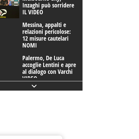
Inzaghi può sorridere
IL VIDEO
Messina, appalti e
relazioni pericolose:
12 misure cautelari
NOMI
Palermo, De Luca
accoglie Lentini e apre
al dialogo con Varchi
VIDEO
Ponte Corleone,
varato l'impalcato
lato monte in
direzione Catania
Tentato duplice
omicidio a Riesi: il
sospettato si è