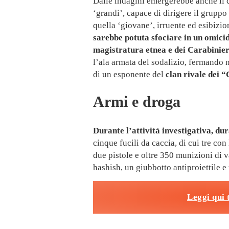
Dalle indagini emergerebbe anche il c
‘grandi’, capace di dirigere il gruppo
quella ‘giovane’, irruente ed esibizio
sarebbe potuta sfociare in un omici
magistratura etnea e dei Carabinier
l’ala armata del sodalizio, fermando
di un esponente del
clan rivale dei 
Armi e droga
Durante l’attività investigativa, du
cinque fucili da caccia, di cui tre co
due pistole e oltre 350 munizioni di va
hashish, un giubbotto antiproiettile e
Leggi qui 