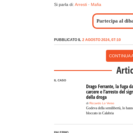
Si parla di:
Arresti
·
Mafia
Partecipa al dib
PUBBLICATO IL
2 AGOSTO 2024, 07:10
CONTINUA A
Arti
IL CASO
Drago Ferrante, la fuga da
carcere e l’arresto del sig
della droga
di
Riccardo Lo Verso
Godeva della semilibertà, lo hann
bloccato in Calabria
PALERMO