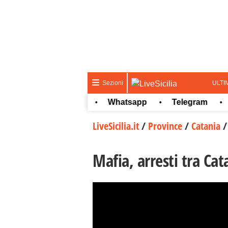
ULTI
Sezioni
ncorsi e Lavoro
Whatsapp
Telegram
Ulti
•
•
•
LiveSicilia.it
/
Province
/
Catania
Mafia, arresti tra Ca