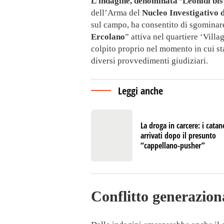
L’indagine, denominata ‘Leonidi bis
dell’Arma del
Nucleo Investigativo 
sul campo, ha consentito di sgominare
Ercolano
” attiva nel quartiere ‘Vill
colpito proprio nel momento in cui st
diversi provvedimenti giudiziari.
Leggi anche
La droga in carcere: i catan
arrivati dopo il presunto
“cappellano-pusher”
Conflitto generazion