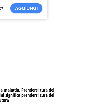
costituito - VIDEO
ci
AGGIUNGI
Palermo candidata a
Euro 2032. Lagalla:
"Ho appena firmato"
VIDEO
Messina, i vigili del
fuoco tra le macerie:
pilastri polverizzati
VIDEO
Noto, sequestrata
discarica abusiva.
Savarino: "Operazione
encomiabile"
Scicli, estorsione e
la malattia. Prendersi cura dei
lesioni. Anziano
i significa prendersi cura del
pestato, 5 arresti
uturo
VIDEO