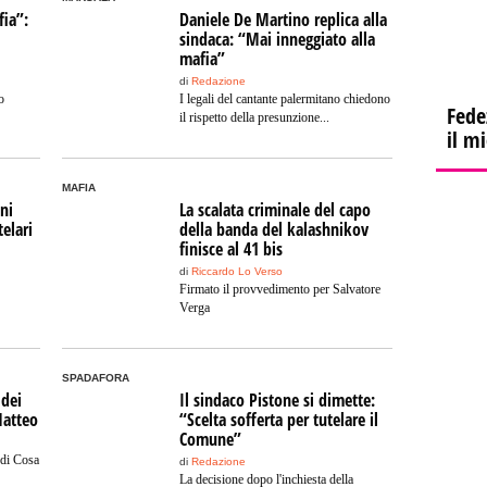
fia”:
Daniele De Martino replica alla
sindaca: “Mai inneggiato alla
mafia”
di
Redazione
o
I legali del cantante palermitano chiedono
Fede
il rispetto della presunzione...
il m
MAFIA
ni
La scalata criminale del capo
elari
della banda del kalashnikov
finisce al 41 bis
di
Riccardo Lo Verso
Firmato il provvedimento per Salvatore
Verga
SPADAFORA
 dei
Il sindaco Pistone si dimette:
Matteo
“Scelta sofferta per tutelare il
Comune”
 di Cosa
di
Redazione
La decisione dopo l'inchiesta della