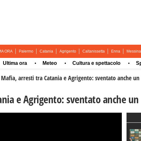
MA ORA
Palermo
Catania
Agrigento
Caltanissetta
Enna
Messina
ma ora
Meteo
Cultura e spettacolo
Sport
•
•
•
/
Mafia, arresti tra Catania e Agrigento: sventato anche u
tania e Agrigento: sventato anche u