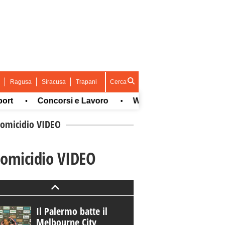
Ragusa
Siracusa
Trapani
Cerca
Concorsi e Lavoro
Whatsapp
Telegram
•
•
•
n omicidio VIDEO
n omicidio VIDEO
Il Palermo batte il
Melbourne City,