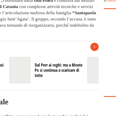
’,
coordinata dalla
Dda etnea
e condotta dai militari
di
Online
di Catania
con complesse attività tecniche e servizi
 l’articolazione mafiosa della famiglia
“Santapaola
aggio Sant’Agata’. Il gruppo, secondo l’accusa, è stato
ava tentando di riorganizzarsi, perché indebolito da
esi
Dal Pnrr ai roghi: ma a Monte
I 
Po si continua a scaricare di
p
tutto
Pr
ale