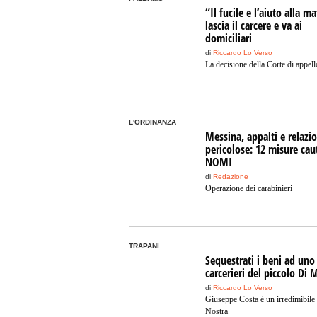
“Il fucile e l’aiuto alla ma
lascia il carcere e va ai
domiciliari
di
Riccardo Lo Verso
La decisione della Corte di appell
L'ORDINANZA
Messina, appalti e relazio
pericolose: 12 misure caut
NOMI
di
Redazione
Operazione dei carabinieri
TRAPANI
Sequestrati i beni ad uno
carcerieri del piccolo Di 
di
Riccardo Lo Verso
Giuseppe Costa è un irredimibile
Nostra