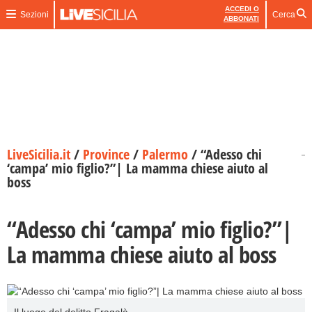
ACCEDI O
Sezioni
Cerca
ABBONATI
LiveSicilia.it
/
Province
/
Palermo
/
“Adesso chi
‘campa’ mio figlio?”| La mamma chiese aiuto al
boss
“Adesso chi ‘campa’ mio figlio?”|
La mamma chiese aiuto al boss