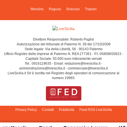
Messina
Ragusa
Siracusa
Trapani
Direttore Responsabile: Roberto Puglisi
Autorizzazione del tribunale di Palermo N. 39 del 17/10/2008
Sede legale: Via della Libertà, 56 - 90143 Palermo
Ufficio Registro delle imprese di Palermo N. REA 277361 - P.I. 05808650823 -
Capitale Sociale: 50.000 euro interamente versati
Tel.: 0916119635 - Email: redazione@livesicilia.it -
amministrazione@livesicilia.it - commerciale@livesicilia.it
LiveSicilia.it Srl è iscritta nel Registro degli operatori di comunicazione al
numero 19965.
Privacy Policy
Contatti
Pubblicità
Feed RSS LiveSicilia
Cambia impostazioni privacy