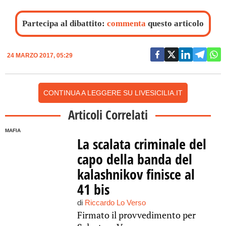
Partecipa al dibattito:
commenta
questo articolo
24 MARZO 2017, 05:29
CONTINUA A LEGGERE SU LIVESICILIA.IT
Articoli Correlati
MAFIA
La scalata criminale del
capo della banda del
kalashnikov finisce al
41 bis
di
Riccardo Lo Verso
Firmato il provvedimento per