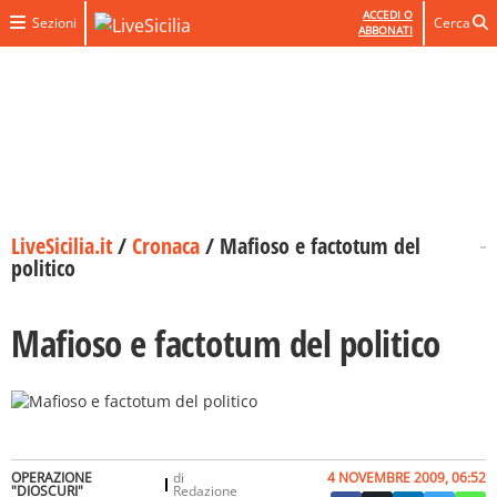
ACCEDI O
Sezioni
Cerca
ABBONATI
LiveSicilia.it
/
Cronaca
/
Mafioso e factotum del
politico
Mafioso e factotum del politico
OPERAZIONE
di
4 NOVEMBRE 2009, 06:52
"DIOSCURI"
Redazione