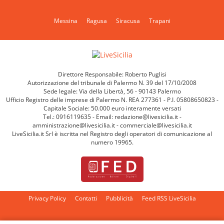
Messina
Ragusa
Siracusa
Trapani
Direttore Responsabile: Roberto Puglisi
Autorizzazione del tribunale di Palermo N. 39 del 17/10/2008
Sede legale: Via della Libertà, 56 - 90143 Palermo
Ufficio Registro delle imprese di Palermo N. REA 277361 - P.I. 05808650823 -
Capitale Sociale: 50.000 euro interamente versati
Tel.: 0916119635 - Email: redazione@livesicilia.it -
amministrazione@livesicilia.it - commerciale@livesicilia.it
LiveSicilia.it Srl è iscritta nel Registro degli operatori di comunicazione al
numero 19965.
Privacy Policy
Contatti
Pubblicità
Feed RSS LiveSicilia