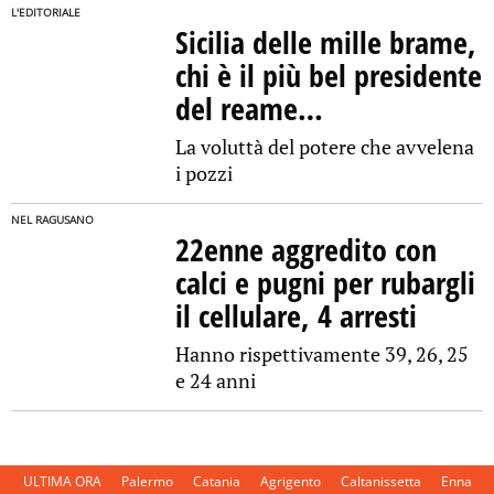
L'EDITORIALE
Sicilia delle mille brame,
chi è il più bel presidente
del reame…
La voluttà del potere che avvelena
i pozzi
NEL RAGUSANO
22enne aggredito con
calci e pugni per rubargli
il cellulare, 4 arresti
Hanno rispettivamente 39, 26, 25
e 24 anni
ULTIMA ORA
Palermo
Catania
Agrigento
Caltanissetta
Enna