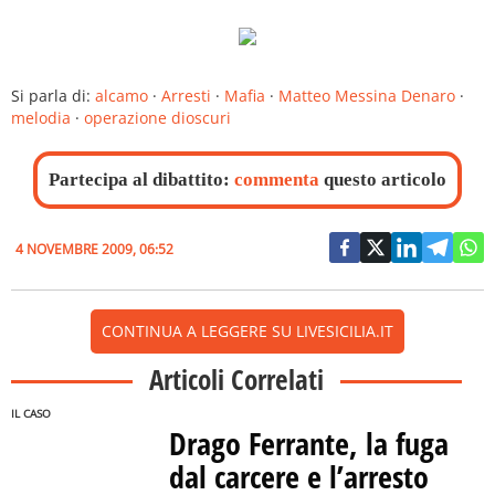
Si parla di:
alcamo
·
Arresti
·
Mafia
·
Matteo Messina Denaro
·
melodia
·
operazione dioscuri
Partecipa al dibattito:
commenta
questo articolo
4 NOVEMBRE 2009, 06:52
CONTINUA A LEGGERE SU LIVESICILIA.IT
Articoli Correlati
IL CASO
Drago Ferrante, la fuga
dal carcere e l’arresto