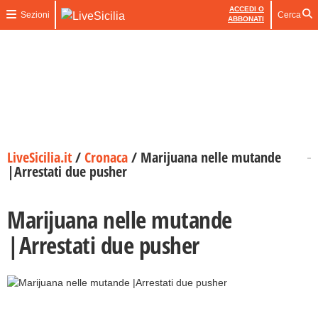
ACCEDI O
Sezioni
Cerca
ABBONATI
LiveSicilia.it
/
Cronaca
/
Marijuana nelle mutande
|Arrestati due pusher
Marijuana nelle mutande
|Arrestati due pusher