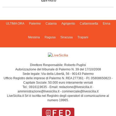
davvero
ULTIMA ORA
Palermo
Catania
Agrigento
Caltanissetta
Enna
Messina
Ragusa
Siracusa
Trapani
Direttore Responsabile: Roberto Puglisi
Autorizzazione del tribunale di Palermo N. 39 del 17/10/2008
Sede legale: Via della Libertà, 56 - 90143 Palermo
Ufficio Registro delle imprese di Palermo N. REA 277361 - P.I. 05808650823 -
Capitale Sociale: 50.000 euro interamente versati
Tel.: 0916119635 - Email: redazione@livesicilia.it -
amministrazione@livesicilia.it - commerciale@livesicilia.it
LiveSicilia.it Srl è iscritta nel Registro degli operatori di comunicazione al
numero 19965.