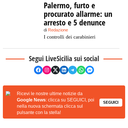
Palermo, furto e
procurato allarme: un
arresto e 5 denunce
di
Redazione
I controlli dei carabinieri
Segui LiveSicilia sui social
Ricevi le nostre ultime notizie da
Google News
: clicca su SEGUICI, poi
SEGUICI
nella nuova schermata clicca sul
pulsante con la stella!