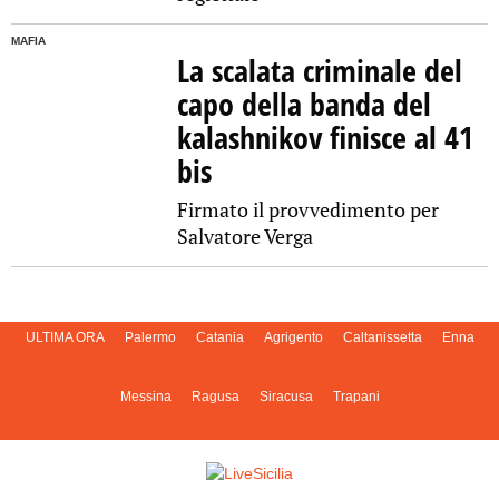
MAFIA
La scalata criminale del
capo della banda del
kalashnikov finisce al 41
bis
Firmato il provvedimento per
Salvatore Verga
ULTIMA ORA
Palermo
Catania
Agrigento
Caltanissetta
Enna
Messina
Ragusa
Siracusa
Trapani