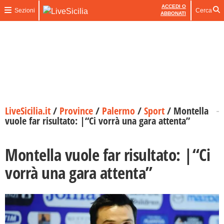
ACCEDI O
Sezioni
Cerca
ABBONATI
LiveSicilia.it
/
Province
/
Palermo
/
Sport
/
Montella
vuole far risultato: |“Ci vorrà una gara attenta”
Montella vuole far risultato: |“Ci
vorrà una gara attenta”