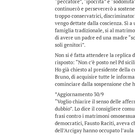
“peccatore”, “ipocrita” e “sodomita”
continuerò e persevererò a sostener
troppo conservatrici, discriminato
vengo dettate dalla coscienza. Sì a ug
famiglia tradizionale, si al matrimo
di avere un padre ed una madre “sol
soli genitori”.
Non si é fatta attendere la replica 
risposto: “Non c’è posto nel Pd sicil
Ho già chiesto al presidente della
Bruno, di acquisire tutte le inform
cominciare dalla sospensione che ha
*Aggiornamento 30/9
“Voglio chiarire il senso delle aff
dubbio”. Lo dice il consigliere com
frasi contro i matrimoni omosessuali
democratici, Fausto Raciti, aveva c
dell’Arcigay hanno occupato l’aula