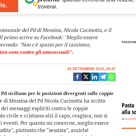
le.
troverai.
comunale del Pd di Messina, Nicola Cucinotta, e il
 Il primo scrive su Facebook: "Meglio essere
PASSION
secondo: "Non c'è spazio per il razzismo,
Non sono contro gli omosessuali".
29 SETTEMBRE 2015, 20:27
 siciliano per le posizioni divergenti sulle coppie
e di Messina del Pd Nicola Cucinotta ha scritto
Pasta
i dei messaggi espliciti contro le coppie
alla s
 civile e cristiano alzi il capo, reagisca, non si
di
Online
li eventi. Per quanto mi concerne, meglio essere
odita”, piuttosto che “sessista”, anziché