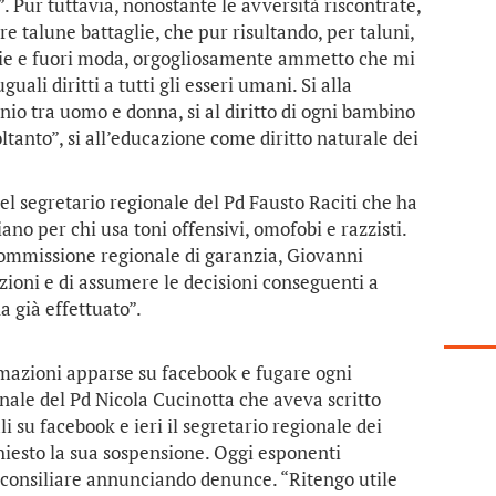
. Pur tuttavia, nonostante le avversità riscontrate,
e talune battaglie, che pur risultando, per taluni,
rie e fuori moda, orgogliosamente ammetto che mi
uali diritti a tutti gli esseri umani. Si alla
nio tra uomo e donna, si al diritto di ogni bambino
tanto”, si all’educazione come diritto naturale dei
del segretario regionale del Pd Fausto Raciti che ha
iano per chi usa toni offensivi, omofobi e razzisti.
 commissione regionale di garanzia, Giovanni
azioni e di assumere le decisioni conseguenti a
 già effettuato”.
ermazioni apparse su facebook e fugare ogni
unale del Pd Nicola Cucinotta che aveva scritto
 su facebook e ieri il segretario regionale dei
hiesto la sua sospensione. Oggi esponenti
 consiliare annunciando denunce. “Ritengo utile