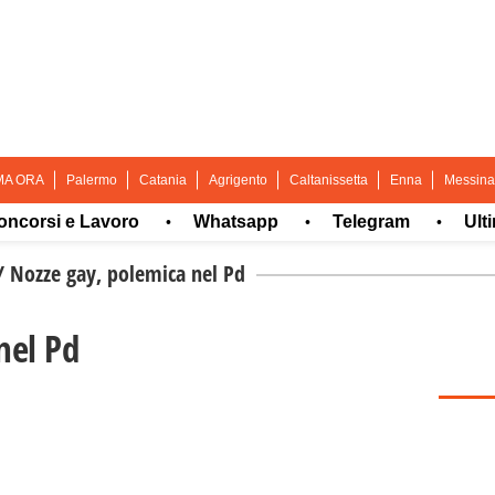
MA ORA
Palermo
Catania
Agrigento
Caltanissetta
Enna
Messina
si e Lavoro
Whatsapp
Telegram
Ultima o
•
•
•
/
Nozze gay, polemica nel Pd
nel Pd