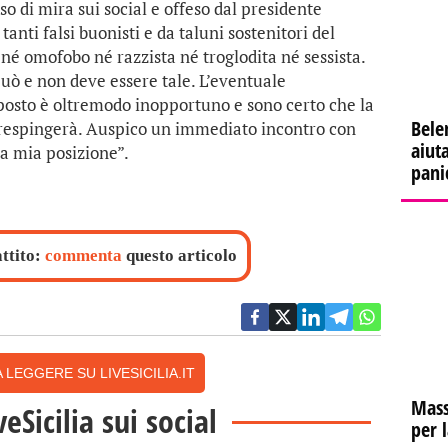
o di mira sui social e offeso dal presidente
tanti falsi buonisti e da taluni sostenitori del
né omofobo né razzista né troglodita né sessista.
ò e non deve essere tale. L’eventuale
osto è oltremodo inopportuno e sono certo che la
Bele
 respingerà. Auspico un immediato incontro con
aiuta
a mia posizione”.
pani
attito:
commenta
questo articolo
 LEGGERE SU LIVESICILIA.IT
Mass
veSicilia sui social
per 