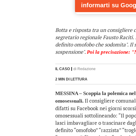
informarti
su Goog
Botta e risposta tra un consigliere 
segretario regionale Fausto Raciti.
definito omofobo che sodomita". Il 
sospensione".
Poi la precisazione: "
IL CASO
di
Redazione
2 MIN DI LETTURA
MESSINA – Scoppia la polemica nel Pd
Il consigliere comunal
omosessuali.
difatti su Facebook nei giorni scors
omosessuali sottolineando: “Il popolo
lasci imbavagliare o trascinare dag
definito “omofobo” “razzista” “trogl