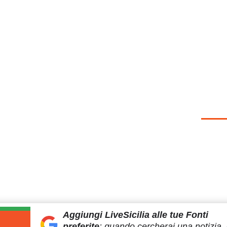
Aggiungi LiveSicilia
alle tue Fonti
preferite
:
quando cercherai
una notizia, 