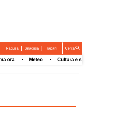
Ragusa
Siracusa
Trapani
Cerca
ra
Meteo
Cultura e spettacolo
Sport
•
•
•
•