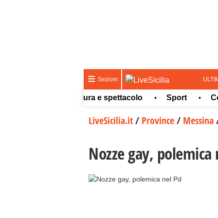
ULTI
Sezioni
Meteo
Cultura e spettacolo
Sport
Concor
•
•
•
LiveSicilia.it
/
Province
/
Messina
Nozze gay, polemica 