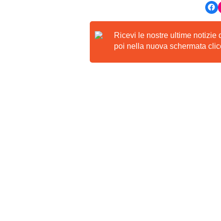
Ricevi le nostre ultime notizie
poi nella nuova schermata clicc