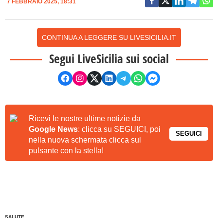
7 FEBBRAIO 2025, 18:31
CONTINUA A LEGGERE SU LIVESICILIA.IT
Segui LiveSicilia sui social
Ricevi le nostre ultime notizie da
Google News
: clicca su SEGUICI, poi
SEGUICI
nella nuova schermata clicca sul
pulsante con la stella!
SALUTE