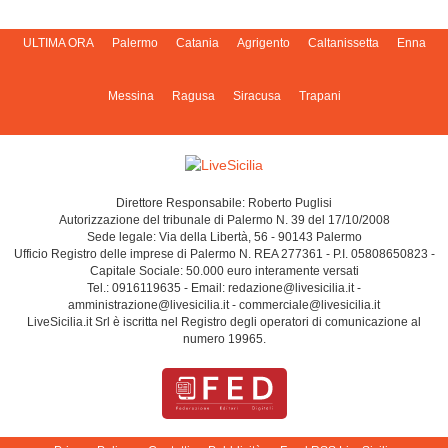
ULTIMA ORA
Palermo
Catania
Agrigento
Caltanissetta
Enna
Messina
Ragusa
Siracusa
Trapani
Direttore Responsabile: Roberto Puglisi
Autorizzazione del tribunale di Palermo N. 39 del 17/10/2008
Sede legale: Via della Libertà, 56 - 90143 Palermo
Ufficio Registro delle imprese di Palermo N. REA 277361 - P.I. 05808650823 -
Capitale Sociale: 50.000 euro interamente versati
Tel.: 0916119635 - Email: redazione@livesicilia.it -
amministrazione@livesicilia.it - commerciale@livesicilia.it
LiveSicilia.it Srl è iscritta nel Registro degli operatori di comunicazione al
numero 19965.