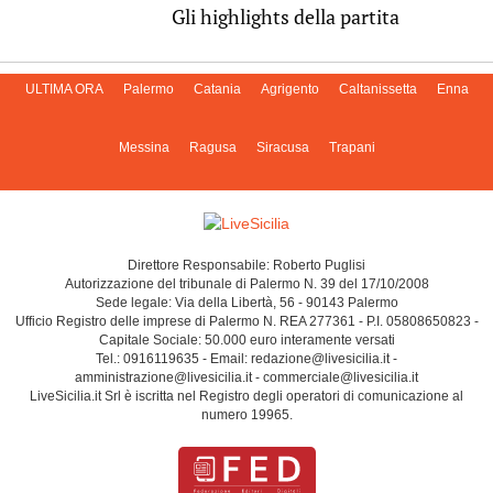
Gli highlights della partita
ULTIMA ORA
Palermo
Catania
Agrigento
Caltanissetta
Enna
Messina
Ragusa
Siracusa
Trapani
Direttore Responsabile: Roberto Puglisi
Autorizzazione del tribunale di Palermo N. 39 del 17/10/2008
Sede legale: Via della Libertà, 56 - 90143 Palermo
Ufficio Registro delle imprese di Palermo N. REA 277361 - P.I. 05808650823 -
Capitale Sociale: 50.000 euro interamente versati
Tel.: 0916119635 - Email: redazione@livesicilia.it -
amministrazione@livesicilia.it - commerciale@livesicilia.it
LiveSicilia.it Srl è iscritta nel Registro degli operatori di comunicazione al
numero 19965.