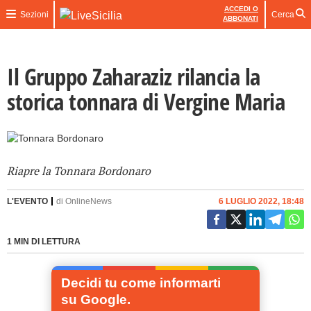
ACCEDI O
Sezioni
Cerca
ABBONATI
Il Gruppo Zaharaziz rilancia la
storica tonnara di Vergine Maria
Riapre la Tonnara Bordonaro
L'EVENTO
di
OnlineNews
6 LUGLIO 2022, 18:48
1 MIN DI LETTURA
Decidi tu come informarti
su Google.