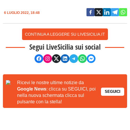
6 LUGLIO 2022, 18:48
CONTINUA A LEGGERE SU LIVESICILIA.IT
Segui LiveSicilia sui social
Ricevi le nostre ultime notizie da
Google News
: clicca su SEGUICI, poi
SEGUICI
nella nuova schermata clicca sul
pulsante con la stella!