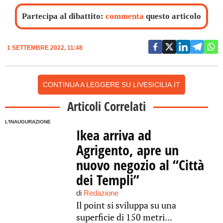
Partecipa al dibattito:
commenta
questo articolo
1 SETTEMBRE 2022, 11:48
CONTINUA A LEGGERE SU LIVESICILIA.IT
Articoli Correlati
L'INAUGURAZIONE
Ikea arriva ad
Agrigento, apre un
nuovo negozio al “Città
dei Templi”
di
Redazione
Il point si sviluppa su una
superficie di 150 metri...