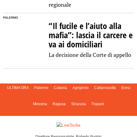
regionale
PALERMO
“Il fucile e l’aiuto alla
mafia”: lascia il carcere e
va ai domiciliari
La decisione della Corte di appello
ULTIMA ORA
Palermo
Catania
Agrigento
Caltanissetta
Enna
Messina
Ragusa
Siracusa
Trapani
Direttore Responsabile: Roberto Puglisi