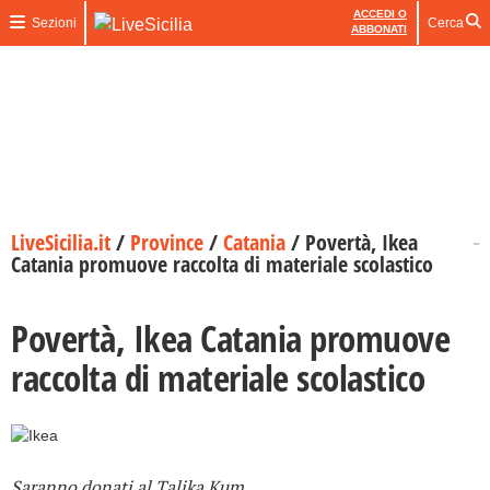
ACCEDI O
Sezioni
Cerca
ABBONATI
LiveSicilia.it
/
Province
/
Catania
/
Povertà, Ikea
Catania promuove raccolta di materiale scolastico
Povertà, Ikea Catania promuove
raccolta di materiale scolastico
Saranno donati al Talika Kum