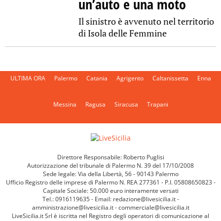
un’auto e una moto
Il sinistro è avvenuto nel territorio
di Isola delle Femmine
ULTIMA ORA
Palermo
Catania
Agrigento
Caltanissetta
Enna
Messina
Ragusa
Siracusa
Trapani
Direttore Responsabile: Roberto Puglisi
Autorizzazione del tribunale di Palermo N. 39 del 17/10/2008
Sede legale: Via della Libertà, 56 - 90143 Palermo
Ufficio Registro delle imprese di Palermo N. REA 277361 - P.I. 05808650823 -
Capitale Sociale: 50.000 euro interamente versati
Tel.: 0916119635 - Email: redazione@livesicilia.it -
amministrazione@livesicilia.it - commerciale@livesicilia.it
LiveSicilia.it Srl è iscritta nel Registro degli operatori di comunicazione al