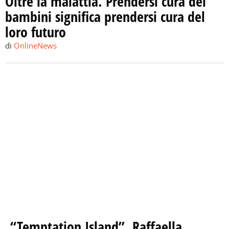
Oltre la malattia. Prendersi cura dei
bambini significa prendersi cura del
loro futuro
di
OnlineNews
“Temptation Island”, Raffaella