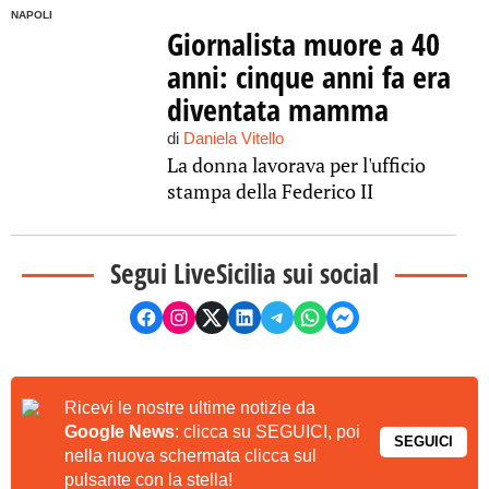
NAPOLI
Giornalista muore a 40
anni: cinque anni fa era
diventata mamma
di
Daniela Vitello
La donna lavorava per l'ufficio
stampa della Federico II
Segui LiveSicilia sui social
Ricevi le nostre ultime notizie da
Google News
: clicca su SEGUICI, poi
SEGUICI
nella nuova schermata clicca sul
pulsante con la stella!