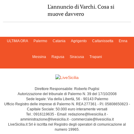
L'annuncio di Varchi. Cosa si
muove davvero
ULTIMA ORA
Palermo
Catania
Agrigento
Caltanissetta
Enna
Messina
Ragusa
Siracusa
Trapani
Direttore Responsabile: Roberto Puglisi
Autorizzazione del tribunale di Palermo N. 39 del 17/10/2008
Sede legale: Via della Libertà, 56 - 90143 Palermo
Ufficio Registro delle imprese di Palermo N. REA 277361 - P.I. 05808650823 -
Capitale Sociale: 50.000 euro interamente versati
Tel.: 0916119635 - Email: redazione@livesicilia.it -
amministrazione@livesicilia.it - commerciale@livesicilia.it
LiveSicilia.it Srl è iscritta nel Registro degli operatori di comunicazione al
numero 19965.