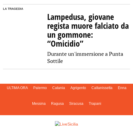
LA TRAGEDIA
Lampedusa, giovane
regista muore falciato da
un gommone:
“Omicidio”
Durante un'immersione a Punta
Sottile
ULTIMA ORA
Palermo
Catania
Agrigento
Caltanissetta
Enna
Messina
Ragusa
Siracusa
Trapani