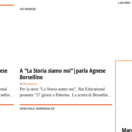
r
LAVORO
SU RAIDUE
zia
data a
nese
A “La Storia siamo noi”|parla Agnese
Borsellino
di
Redazione
ional
Per la serie “La Storia siamo noi”, Rai Educational
rsellino”
presenta “57 giorni a Palermo. La scorta di Borsellino”
lio alle
di Francesca Fagnani, in onda mercoledì 22 luglio alle
 in
ore 23.30 su Raidue. Dopo 17 anni di silenzio, in
SPECIALE AGRODOLCE
nese
esclusiva per “La Storia Siamo Noi”, parla Agnese
ciso di
Borsellino, la moglie del magistrato, che ha deciso di
infrangere […]
La Spagna ripristina i controlli alle
Marc