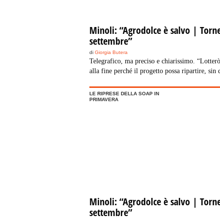
Minoli: “Agrodolce è salvo | Torn
settembre”
di
Giorgia Butera
Telegrafico, ma preciso e chiarissimo. “Lotterò
alla fine perché il progetto possa ripartire, sin 
subito”, con questo parole avevamo chiuso la n
intervista con
Gianni Minoli
, ideatore e creator
LE RIPRESE DELLA SOAP IN
tanta produzione culturale. Agrodolce, è una di
PRIMAVERA
Tanta preoccupazione ed agitazione in questi m
tutta l’operatività legata al progetto. Chiediamo
stesso Minoli, lo stato delle cose.
Minoli: “Agrodolce è salvo | Torn
settembre”