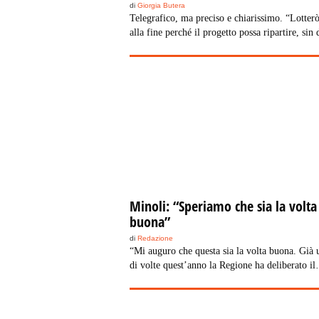
di
Giorgia Butera
Telegrafico, ma preciso e chiarissimo. “Lotterò
alla fine perché il progetto possa ripartire, sin 
subito”, con questo parole avevamo chiuso la n
intervista con
Gianni Minoli
, ideatore e creator
tanta produzione culturale. Agrodolce, è una di
Tanta preoccupazione ed agitazione in questi m
tutta l’operatività legata al progetto. Chiediamo
stesso Minoli, lo stato delle cose.
Minoli: “Speriamo che sia la volta
buona”
di
Redazione
“Mi auguro che questa sia la volta buona. Già 
di volte quest’anno la Regione ha deliberato il
finanziamento ma senza agganciarlo a una det
voce di bilancio. La convenzione, quindi, non
partita”. Lo ha detto il direttore di Rai Educati