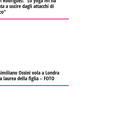
n Rodriguez: “Lo yoga mi ha
ta a uscire dagli attacchi di
co”
imiliano Ossini vola a Londra
la laurea della figlia – FOTO