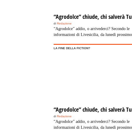
“Agrodolce” chiude, chi salverà Tu
di
Redazione
“Agrodolce” addio, o arrivederci? Secondo le
informazioni di Livesicilia, da lunedì prossimo
mega struttura di Termini Imerese – pensata pe
accogliere la fiction – dovrebbe chiudere, anzi
LA FINE DELLA FICTION?
chiuderà, e così cadrà una sorta di colpo di gra
annunciato da tanti piccoli segnali sulla sorte
dell’opera. Cancelli sbarrati, manodopera man
casa. Una infausta novità che si aggiunge […]
“Agrodolce” chiude, chi salverà Tu
di
Redazione
“Agrodolce” addio, o arrivederci? Secondo le
informazioni di Livesicilia, da lunedì prossimo