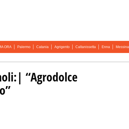
MA ORA
Palermo
Catania
Agrigento
Caltanissetta
Enna
Messina
noli:| “Agrodolce
so”