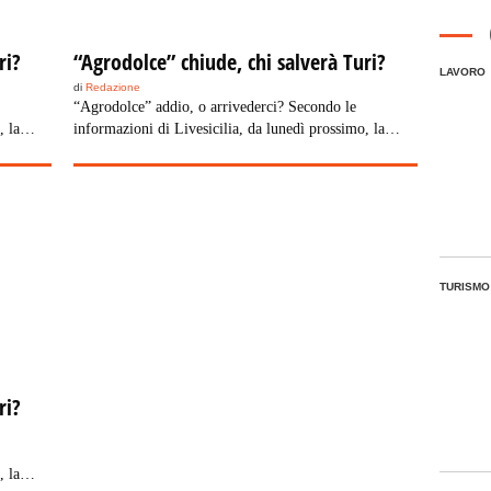
ri?
“Agrodolce” chiude, chi salverà Turi?
LAVORO
di
Redazione
“Agrodolce” addio, o arrivederci? Secondo le
, la
informazioni di Livesicilia, da lunedì prossimo, la
r
mega struttura di Termini Imerese – pensata per
accogliere la fiction – dovrebbe chiudere, anzi
zia
chiuderà, e così cadrà una sorta di colpo di grazia
annunciato da tanti piccoli segnali sulla sorte
data a
dell’opera. Cancelli sbarrati, manodopera mandata a
casa. Una infausta novità che si aggiunge […]
TURISMO
ri?
, la