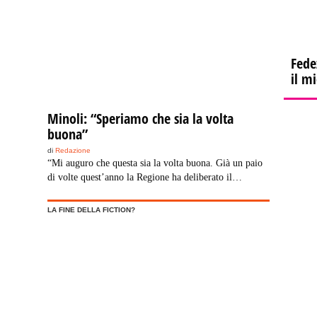
di 25
Gianni Minoli, commentando lo stanziamento di 25
milioni di euro per […]
Fede
il m
Minoli: “Speriamo che sia la volta
buona”
di
Redazione
“Mi auguro che questa sia la volta buona. Già un paio
di volte quest’anno la Regione ha deliberato il
finanziamento ma senza agganciarlo a una determinata
voce di bilancio. La convenzione, quindi, non è mai
LA FINE DELLA FICTION?
partita”. Lo ha detto il direttore di Rai Educational,
Gianni Minoli, commentando lo stanziamento di 25
milioni di euro per […]