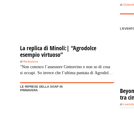
di
Online
L'EVENT
La replica di Minoli:| “Agrodolce
esempio virtuoso”
di
Redazione
“Non conosco l’assessore Centorrino e non so di cosa
si occupi. So invece che l’ultima puntata di Agrodolce
è andata in onda due anni fa, quindi mi sembra un po’
tardi per sollevare critiche visto che frattanto la
LE RIPRESE DELLA SOAP IN
Beyond
Regione ha firmato una nuova convenzione con la
PRIMAVERA
tra c
Rai”. Così Giovanni Minoli replica alle dichiarazioni
dell’assessore regionale alla Pubblica Istruzione, Mario
di
LiveInf
Centorrino, che […]