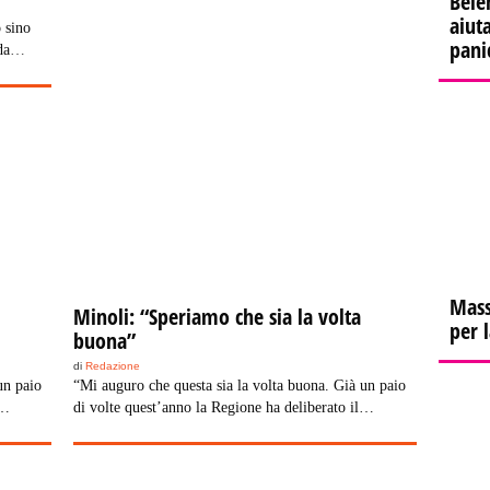
Bele
aiuta
 sino
pani
da
ostra
e di
 questa.
esi per
, allo
Mass
Minoli: “Speriamo che sia la volta
per 
buona”
di
Redazione
un paio
“Mi auguro che questa sia la volta buona. Già un paio
di volte quest’anno la Regione ha deliberato il
erminata
finanziamento ma senza agganciarlo a una determinata
 è mai
voce di bilancio. La convenzione, quindi, non è mai
onal,
partita”. Lo ha detto il direttore di Rai Educational,