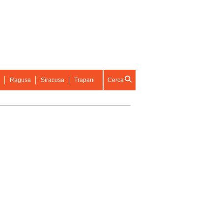
Ragusa
Siracusa
Trapani
Cerca