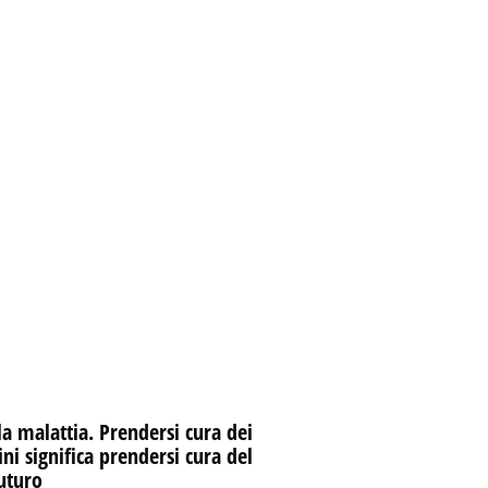
la malattia. Prendersi cura dei
i significa prendersi cura del
uturo