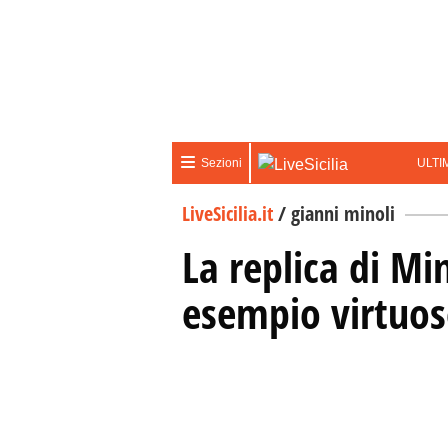
ULTI
Sezioni
LiveSicilia.it
/
gianni minoli
La replica di Mi
esempio virtuo