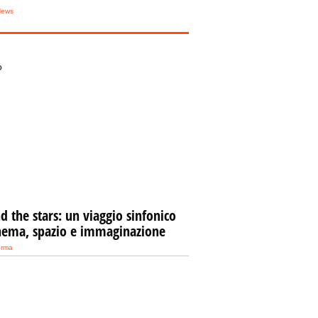
News
O
 the stars: un viaggio sinfonico
inema, spazio e immaginazione
orma