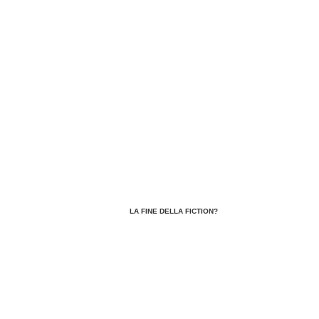
Gianni Minoli, commentando lo stanziamento 
milioni di euro per […]
LA FINE DELLA FICTION?