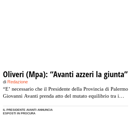
“tesoretto” per il quale non ci sono pezze d’appoggio. È
una delle […]
Oliveri (Mpa): “Avanti azzeri la giunta”
di
Redazione
“E’ necessario che il Presidente della Provincia di Palermo
Giovanni Avanti prenda atto del mutato equilibrio tra i
partiti all’interno del consiglio e di conseguenza azzeri la
sua Giunta”. Lo afferma Sandro Oliveri, Coordinatore
IL PRESIDENTE AVANTI ANNUNCIA
ESPOSTI IN PROCURA
Provinciale del Movimento Per L’Autonomia. “La nascita
di un nuovo soggetto qual è il Pdl Sicilia ha mutato
sostanzialmente il quadro […]