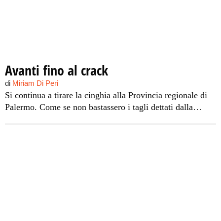
Avanti fino al crack
di
Miriam Di Peri
Si continua a tirare la cinghia alla Provincia regionale di
Palermo. Come se non bastassero i tagli dettati dalla
Finanziaria del ministro Tremonti, che peserà sulle casse
provinciali per 16 milioni di euro nel 2011 e 26 milioni
nel 2012, anche la Corte dei Conti incupisce il sonno del
presidente Giovanni Avanti, notificando questa volta un
allarme di dissesto economico