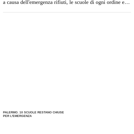
a causa dell'emergenza rifiuti, le scuole di ogni ordine e
grado sono rimaste chiuse. I dirigenti scolastici motivano
la decisione esprimendo la propria preoccupazione per le
carenti condizioni igienico sanitarie createsi negli ultimi
giorni a causa della mancata raccolta.
PALERMO. 10 SCUOLE RESTANO CHIUSE
PER L'EMERGENZA