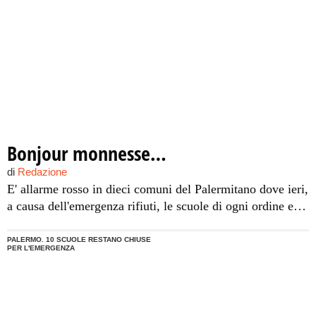
Bonjour monnesse…
di
Redazione
E' allarme rosso in dieci comuni del Palermitano dove ieri,
a causa dell'emergenza rifiuti, le scuole di ogni ordine e
grado sono rimaste chiuse. I dirigenti scolastici motivano
la decisione esprimendo la propria preoccupazione per le
PALERMO. 10 SCUOLE RESTANO CHIUSE
PER L'EMERGENZA
carenti condizioni igienico sanitarie createsi negli ultimi
giorni a causa della mancata raccolta.