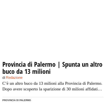
rendiconti ai raggi X: all’appello manca un altro
“tesoretto” per il quale non ci sono pezze d’appoggio. È
una delle […]
Provincia di Palermo | Spunta un altro
buco da 13 milioni
di
Redazione
C’è un altro buco da 13 milioni alla Provincia di Palermo.
Dopo avere scoperto la sparizione di 30 milioni affidati
alla Ibs Forex, i tecnici dell’amministrazione provinciale
oggi guidata da Giovanni Avanti stanno passando i
PROVINCIA DI PALERMO
rendiconti ai raggi X: all’appello manca un altro