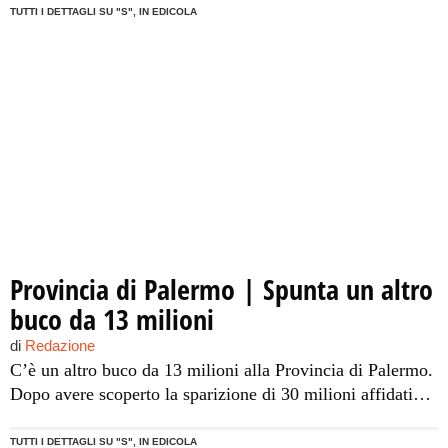
oggi guidata da Giovanni Avanti stanno passando i
TUTTI I DETTAGLI SU "S", IN EDICOLA
rendiconti ai raggi X: all’appello manca un altro
“tesoretto” per il quale non ci sono pezze d’appoggio. È
una delle […]
Provincia di Palermo | Spunta un altro
buco da 13 milioni
di
Redazione
C’è un altro buco da 13 milioni alla Provincia di Palermo.
Dopo avere scoperto la sparizione di 30 milioni affidati
alla Ibs Forex, i tecnici dell’amministrazione provinciale
oggi guidata da Giovanni Avanti stanno passando i
TUTTI I DETTAGLI SU "S", IN EDICOLA