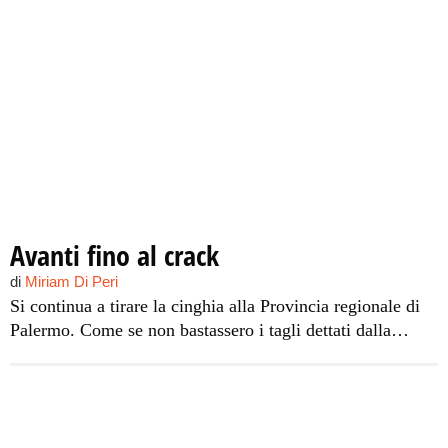
Avanti fino al crack
di
Miriam Di Peri
Si continua a tirare la cinghia alla Provincia regionale di
Palermo. Come se non bastassero i tagli dettati dalla
Finanziaria del ministro Tremonti, che peserà sulle casse
provinciali per 16 milioni di euro nel 2011 e 26 milioni
nel 2012, anche la Corte dei Conti incupisce il sonno del
presidente Giovanni Avanti, notificando questa volta un