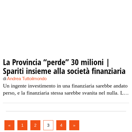
La Provincia “perde” 30 milioni |
Spariti insieme alla società finanziaria
di
Andrea Tuttoilmondo
Un ingente investimento in una finanziaria sarebbe andato
perso, e la finanziaria stessa sarebbe svanita nel nulla. La
disavventura non è capitata a un semplice risparmiatore,
ma alla Provincia di Palermo, vittima, insieme ad altri
investitori, di un raggiro messo a segno dalla IBS Forex,
società finanziaria comasca sparita nel nulla dall’oggi al
«
1
2
3
4
»
domani con […]