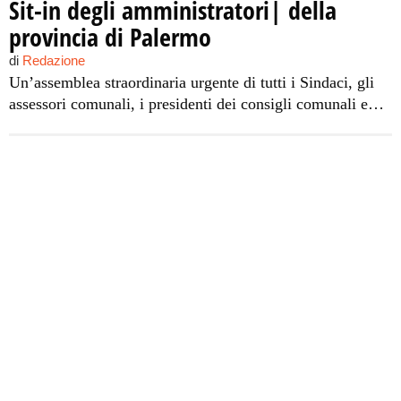
Sit-in degli amministratori| della
provincia di Palermo
di
Redazione
Un’assemblea straordinaria urgente di tutti i Sindaci, gli
assessori comunali, i presidenti dei consigli comunali e
provinciali e gli amministratori degli Ato Rifiuti è stata
convocata per domani mattina alle ore 10 dal presidente
della provincia Giovanni Avanti in Piazza Indipendenza
davanti a Palazzo d’Orleans. “E’ una mobilitazione di tutti
gli amministratori – sottolinea Avanti […]