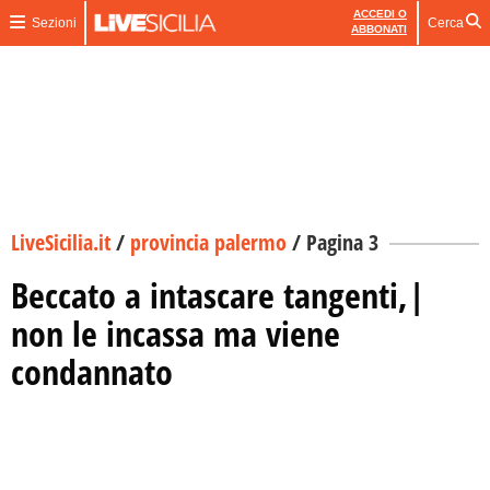
ACCEDI O
Sezioni
Cerca
ABBONATI
LiveSicilia.it
/
provincia palermo
/
Pagina 3
Beccato a intascare tangenti,|
non le incassa ma viene
condannato