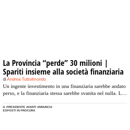
La Provincia “perde” 30 milioni |
Spariti insieme alla società finanziaria
di
Andrea Tuttoilmondo
Un ingente investimento in una finanziaria sarebbe andato
perso, e la finanziaria stessa sarebbe svanita nel nulla. La
disavventura non è capitata a un semplice risparmiatore,
ma alla Provincia di Palermo, vittima, insieme ad altri
IL PRESIDENTE AVANTI ANNUNCIA
ESPOSTI IN PROCURA
investitori, di un raggiro messo a segno dalla IBS Forex,
società finanziaria comasca sparita nel nulla dall’oggi al
domani con […]