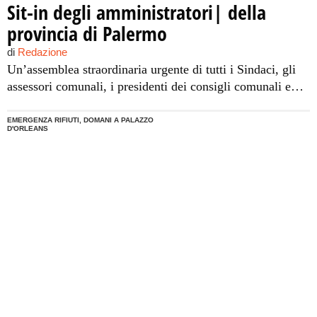
Sit-in degli amministratori| della
provincia di Palermo
di
Redazione
Un’assemblea straordinaria urgente di tutti i Sindaci, gli
assessori comunali, i presidenti dei consigli comunali e
provinciali e gli amministratori degli Ato Rifiuti è stata
convocata per domani mattina alle ore 10 dal presidente
EMERGENZA RIFIUTI, DOMANI A PALAZZO
D'ORLEANS
della provincia Giovanni Avanti in Piazza Indipendenza
davanti a Palazzo d’Orleans. “E’ una mobilitazione di tutti
gli amministratori – sottolinea Avanti […]