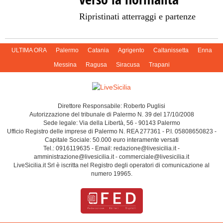
Ripristinati atterraggi e partenze
ULTIMA ORA
Palermo
Catania
Agrigento
Caltanissetta
Enna
Messina
Ragusa
Siracusa
Trapani
Direttore Responsabile: Roberto Puglisi
Autorizzazione del tribunale di Palermo N. 39 del 17/10/2008
Sede legale: Via della Libertà, 56 - 90143 Palermo
Ufficio Registro delle imprese di Palermo N. REA 277361 - P.I. 05808650823 -
Capitale Sociale: 50.000 euro interamente versati
Tel.: 0916119635 - Email: redazione@livesicilia.it -
amministrazione@livesicilia.it - commerciale@livesicilia.it
LiveSicilia.it Srl è iscritta nel Registro degli operatori di comunicazione al
numero 19965.