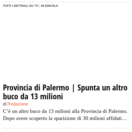
convocata per domani mattina alle ore 10 dal presidente
TUTTI I DETTAGLI SU "S", IN EDICOLA
della provincia Giovanni Avanti in Piazza Indipendenza
davanti a Palazzo d’Orleans. “E’ una mobilitazione di tutti
gli amministratori – sottolinea Avanti […]
Provincia di Palermo | Spunta un altro
buco da 13 milioni
di
Redazione
C’è un altro buco da 13 milioni alla Provincia di Palermo.
Dopo avere scoperto la sparizione di 30 milioni affidati
alla Ibs Forex, i tecnici dell’amministrazione provinciale