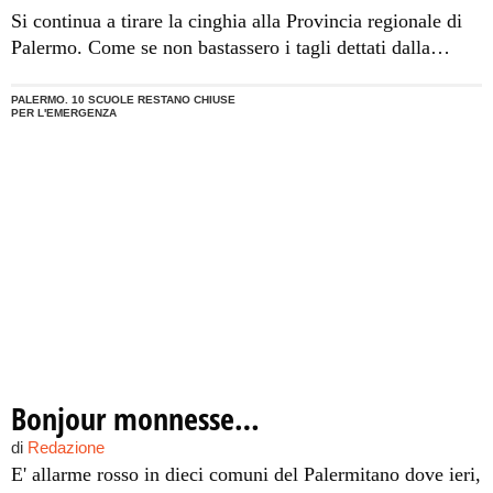
Si continua a tirare la cinghia alla Provincia regionale di
Palermo. Come se non bastassero i tagli dettati dalla
Finanziaria del ministro Tremonti, che peserà sulle casse
provinciali per 16 milioni di euro nel 2011 e 26 milioni
PALERMO. 10 SCUOLE RESTANO CHIUSE
PER L'EMERGENZA
nel 2012, anche la Corte dei Conti incupisce il sonno del
presidente Giovanni Avanti, notificando questa volta un
allarme di dissesto economico
Bonjour monnesse…
di
Redazione
E' allarme rosso in dieci comuni del Palermitano dove ieri,