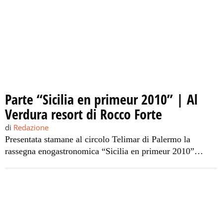
Parte “Sicilia en primeur 2010” | Al
Verdura resort di Rocco Forte
di
Redazione
Presentata stamane al circolo Telimar di Palermo la
rassegna enogastronomica “Sicilia en primeur 2010”
giunta ormai alla 7° edizione, che si terrà dal 4 al 7 marzo
nel “Rocco Forte Verdura Golf & Spa Resort” di Sciacca,
in provincia di Agrigento. La manifestazione è
un’importante vetrina a livello mondiale per moltissime
aziende vitivinicole siciliane, rinomate […]