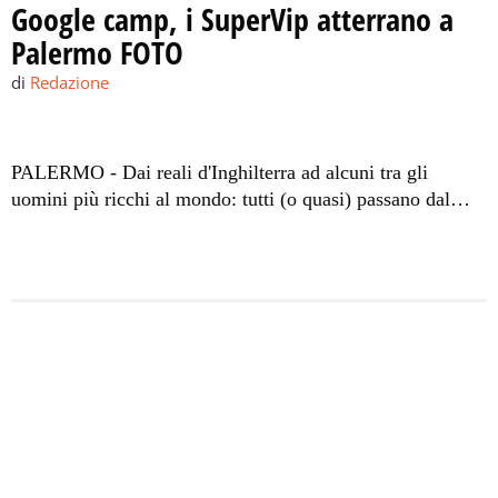
Google camp, i SuperVip atterrano a
Palermo FOTO
di
Redazione
PALERMO - Dai reali d'Inghilterra ad alcuni tra gli
uomini più ricchi al mondo: tutti (o quasi) passano dal
'Falcone Borsellino'. Per il sesto anno, la scelta di Google
è ricaduta sull'aeroporto di Palermo come base logistica
dei supervip che saranno ospiti del meeting esclusivo.