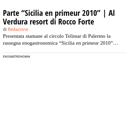
Parte “Sicilia en primeur 2010” | Al
Verdura resort di Rocco Forte
di
Redazione
Presentata stamane al circolo Telimar di Palermo la
rassegna enogastronomica “Sicilia en primeur 2010”
giunta ormai alla 7° edizione, che si terrà dal 4 al 7 marzo
nel “Rocco Forte Verdura Golf & Spa Resort” di Sciacca,
ENOGASTRONOMIA
in provincia di Agrigento. La manifestazione è
un’importante vetrina a livello mondiale per moltissime
aziende vitivinicole siciliane, rinomate […]