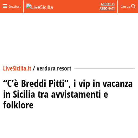
ACCEDI O
Sezioni
Cerca
ABBONATI
LiveSicilia.it
/
verdura resort
“C’è Breddi Pitti”, i vip in vacanza
in Sicilia tra avvistamenti e
folklore