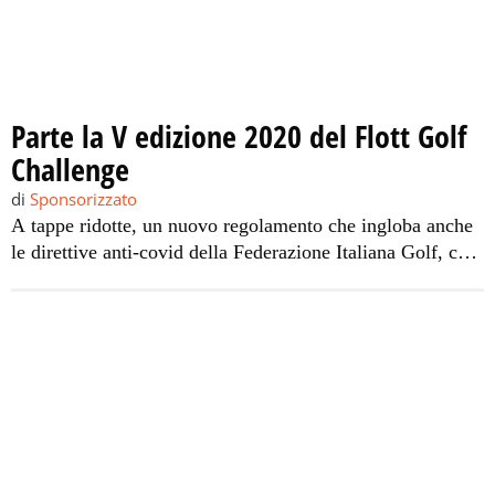
Parte la V edizione 2020 del Flott Golf
Challenge
di
Sponsorizzato
A tappe ridotte, un nuovo regolamento che ingloba anche
le direttive anti-covid della Federazione Italiana Golf, con
una finale assolutamente “di prossimità”, ma il circuito
più amato dal movimento dilettantistico, soprattutto
siciliano, del golf non poteva mancare all’appello delle
buone notizie. Parte il Flott Golf Challenge V edizione
2020. Lo start è avvenuto in Emilia, […]