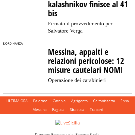
kalashnikov finisce al 41
bis
Firmato il provvedimento per
Salvatore Verga
L'ORDINANZA
Messina, appalti e
relazioni pericolose: 12
misure cautelari NOMI
Operazione dei carabinieri
ULTIMA ORA
Palermo
Catania
Agrigento
Caltanissetta
Enna
Messina
Ragusa
Siracusa
Trapani
Direttore Responsabile: Roberto Puglisi