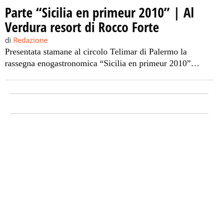
Parte “Sicilia en primeur 2010” | Al
Verdura resort di Rocco Forte
di
Redazione
Presentata stamane al circolo Telimar di Palermo la
rassegna enogastronomica “Sicilia en primeur 2010”
giunta ormai alla 7° edizione, che si terrà dal 4 al 7 marzo
nel “Rocco Forte Verdura Golf & Spa Resort” di Sciacca,
in provincia di Agrigento. La manifestazione è
un’importante vetrina a livello mondiale per moltissime
aziende vitivinicole siciliane, rinomate […]