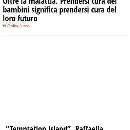
Oltre la malattia. Prendersi cura dei
bambini significa prendersi cura del
loro futuro
di
OnlineNews
“Temptation Island”, Raffaella