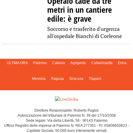
Operaio cade da tre
metri in un cantiere
edile: è grave
Soccorso e trasferito d'urgenza
all'ospedale Bianchi di Corleone
ULTIMA ORA
Palermo
Catania
Agrigento
Caltanissetta
Enna
Messina
Ragusa
Siracusa
Trapani
Direttore Responsabile: Roberto Puglisi
Autorizzazione del tribunale di Palermo N. 39 del 17/10/2008
Sede legale: Via della Libertà, 56 - 90143 Palermo
Ufficio Registro delle imprese di Palermo N. REA 277361 - P.I. 05808650823 -
Capitale Sociale: 50.000 euro interamente versati