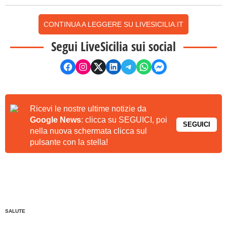
CONTINUA A LEGGERE SU LIVESICILIA.IT
Segui LiveSicilia sui social
Ricevi le nostre ultime notizie da
Google News
: clicca su SEGUICI, poi
SEGUICI
nella nuova schermata clicca sul
pulsante con la stella!
SALUTE