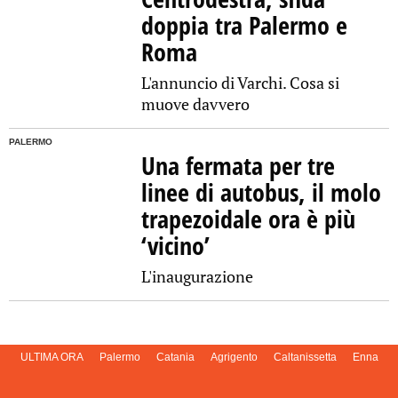
doppia tra Palermo e
Roma
L'annuncio di Varchi. Cosa si
muove davvero
PALERMO
Una fermata per tre
linee di autobus, il molo
trapezoidale ora è più
‘vicino’
L'inaugurazione
ULTIMA ORA
Palermo
Catania
Agrigento
Caltanissetta
Enna