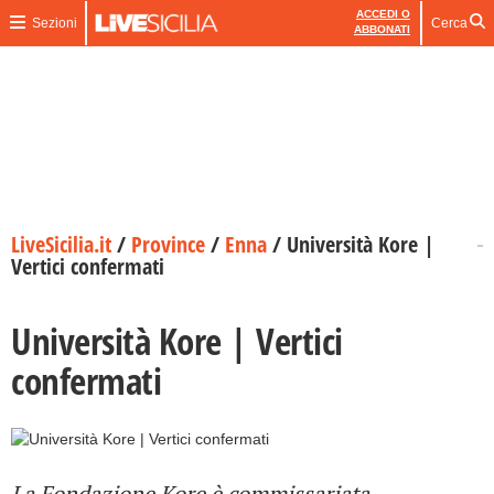
ACCEDI O
Sezioni
Cerca
ABBONATI
LiveSicilia.it
/
Province
/
Enna
/
Università Kore |
Vertici confermati
Università Kore | Vertici
confermati
La Fondazione Kore è commissariata.