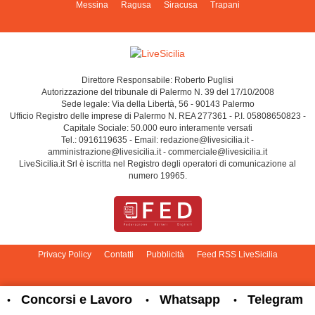
Messina
Ragusa
Siracusa
Trapani
Direttore Responsabile: Roberto Puglisi
Autorizzazione del tribunale di Palermo N. 39 del 17/10/2008
Sede legale: Via della Libertà, 56 - 90143 Palermo
Ufficio Registro delle imprese di Palermo N. REA 277361 - P.I. 05808650823 -
Capitale Sociale: 50.000 euro interamente versati
Tel.: 0916119635 - Email: redazione@livesicilia.it -
amministrazione@livesicilia.it - commerciale@livesicilia.it
LiveSicilia.it Srl è iscritta nel Registro degli operatori di comunicazione al
numero 19965.
Privacy Policy
Contatti
Pubblicità
Feed RSS LiveSicilia
Cambia impostazioni privacy
Concorsi e Lavoro
Whatsapp
Telegram
•
•
•