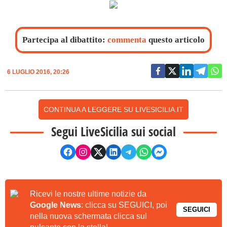
Partecipa al dibattito:
commenta
questo articolo
6 LUGLIO 2016, 20:26
CONTINUA A LEGGERE SU LIVESICILIA.IT
Segui LiveSicilia sui social
Ricevi le nostre ultime notizie da
Google News
: clicca su SEGUICI, poi
SEGUICI
nella nuova schermata clicca sul