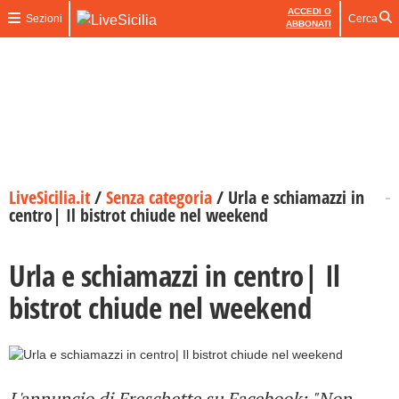
ACCEDI O
Sezioni
Cerca
ABBONATI
LiveSicilia.it
/
Senza categoria
/
Urla e schiamazzi in
centro| Il bistrot chiude nel weekend
Urla e schiamazzi in centro| Il
bistrot chiude nel weekend
L'annuncio di Freschette su Facebook: "Non