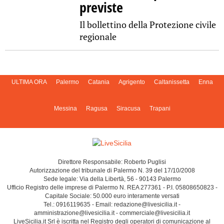
previste
Il bollettino della Protezione civile
regionale
ULTIMA ORA
Palermo
Catania
Agrigento
Caltanissetta
Enna
Messina
Ragusa
Siracusa
Trapani
Direttore Responsabile: Roberto Puglisi
Autorizzazione del tribunale di Palermo N. 39 del 17/10/2008
Sede legale: Via della Libertà, 56 - 90143 Palermo
Ufficio Registro delle imprese di Palermo N. REA 277361 - P.I. 05808650823 -
Capitale Sociale: 50.000 euro interamente versati
Tel.: 0916119635 - Email: redazione@livesicilia.it -
amministrazione@livesicilia.it - commerciale@livesicilia.it
LiveSicilia.it Srl è iscritta nel Registro degli operatori di comunicazione al