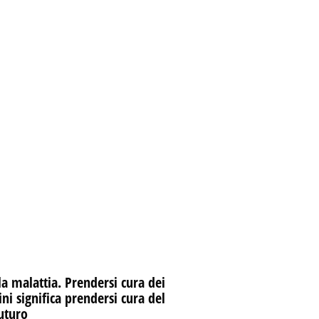
la malattia. Prendersi cura dei
i significa prendersi cura del
uturo