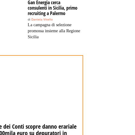
Gan Energia cerca
consulenti in Sicilia, primo
recruiting a Palermo
di
Daniela Vitello
La campagna di selezione
promossa insieme alla Regione
Sicilia
e dei Conti scopre danno erariale
Corte dei Conti scopre
00mila euro su depuratori in
da 600 mila euro su d