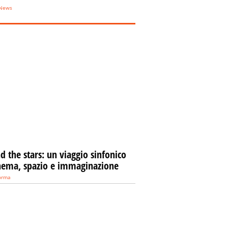
eNews
 the stars: un viaggio sinfonico
inema, spazio e immaginazione
forma