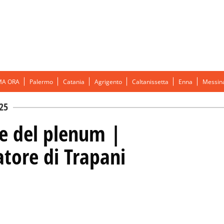
MA ORA
Palermo
Catania
Agrigento
Caltanissetta
Enna
Messin
25
ne del plenum |
atore di Trapani