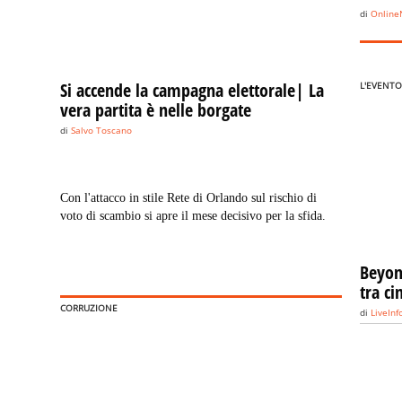
di
Onlin
Si accende la campagna elettorale| La
L'EVENTO
vera partita è nelle borgate
di
Salvo Toscano
Con l'attacco in stile Rete di Orlando sul rischio di
voto di scambio si apre il mese decisivo per la sfida.
Beyond
tra c
CORRUZIONE
di
LiveIn