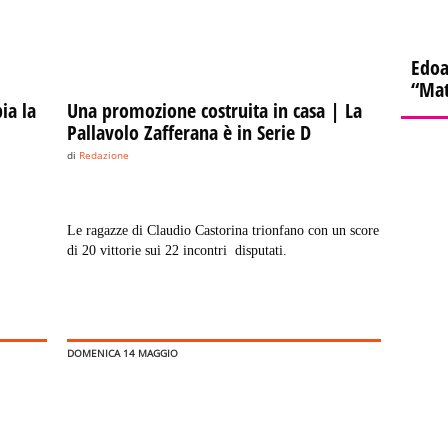
Edoa
“Mat
ia la
Una promozione costruita in casa | La
Pallavolo Zafferana è in Serie D
di
Redazione
Le ragazze di Claudio Castorina trionfano con un score
di 20 vittorie sui 22 incontri disputati.
DOMENICA 14 MAGGIO