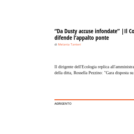
“Da Dusty accuse infondate” |Il 
difende l’appalto ponte
di
Melania Tanteri
Il dirigente dell'Ecologia replica all'amministra
della ditta, Rossella Pezzino: "Gara disposta su
ordinanza del Tar."
AGRIGENTO