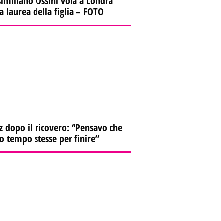
imiliano Ossini vola a Londra
la laurea della figlia – FOTO
z dopo il ricovero: “Pensavo che
io tempo stesse per finire”