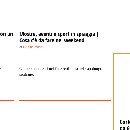
 con un
Mostre, eventi e sport in spiaggia |
Cosa c’è da fare nel weekend
di
Licia Raimondi
 ai
Gli appuntamenti nel fine settimana nel capoluogo
siciliano.
Scritte contro la Polizia di Stato e la
Cort
Premier a Siena, denunciato 24enne
da 6