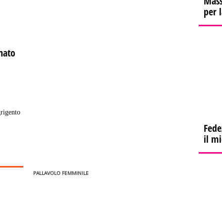
Mass
per 
nato
grigento
Fede
il m
PALLAVOLO FEMMINILE