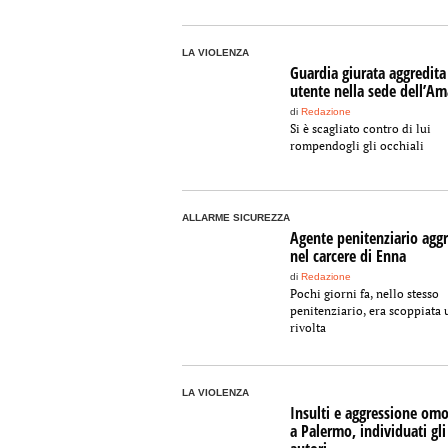
LA VIOLENZA
Guardia giurata aggredita
utente nella sede dell’A
di
Redazione
Si è scagliato contro di lui
rompendogli gli occhiali
ALLARME SICUREZZA
Agente penitenziario agg
nel carcere di Enna
di
Redazione
Pochi giorni fa, nello stesso
penitenziario, era scoppiata 
rivolta
LA VIOLENZA
Insulti e aggressione om
a Palermo, individuati gli