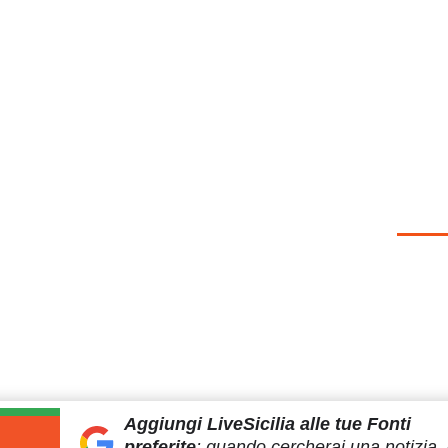
Aggiungi LiveSicilia
alle tue Fonti
preferite
:
quando cercherai
una notizia, 