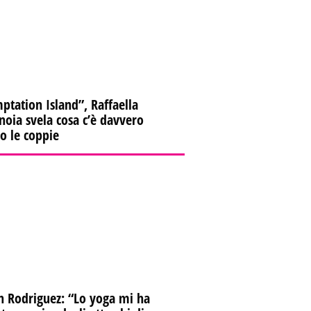
ptation Island”, Raffaella
oia svela cosa c’è davvero
ro le coppie
n Rodriguez: “Lo yoga mi ha