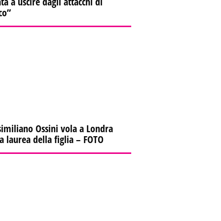
ta a uscire dagli attacchi di
co”
imiliano Ossini vola a Londra
la laurea della figlia – FOTO