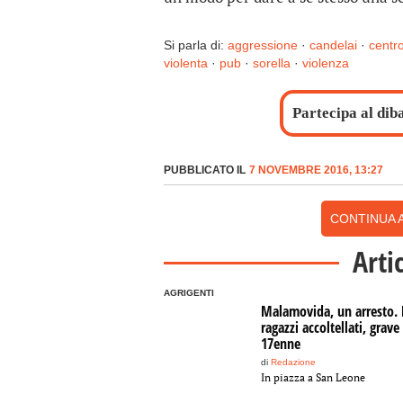
Si parla di:
aggressione
·
candelai
·
centro
violenta
·
pub
·
sorella
·
violenza
Partecipa al dib
PUBBLICATO IL
7 NOVEMBRE 2016, 13:27
CONTINUA A
Arti
AGRIGENTI
Malamovida, un arresto.
ragazzi accoltellati, grave
17enne
di
Redazione
In piazza a San Leone