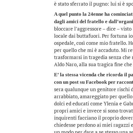
è stato sferrato il pugno: lui si è sp
A quel punto la 24enne ha cominciato
dagli amici del fratello e dall’organ
bloccare l’aggressore – dice – visto 
locale dai buttafuori. Per fortuna i
ospedale, così come mio fratello. H
per quello che mi è accaduto. Mi r
trasformarsi in tragedia senza che 
Aldo Naro, alla sua tragica fine ch
E’ la stessa vicenda che ricorda il p
con un post su Facebook per raccon
sera qualunque un genitore rischi di
arrabbiato, amareggiato per quello 
dolci ed educati come Ylenia e Gabr
propri amici e invece si sono trovat
inquirenti facciano il proprio dover
chiedesse perdono ai miei ragazzi e
un modo per dare a se stesso una se