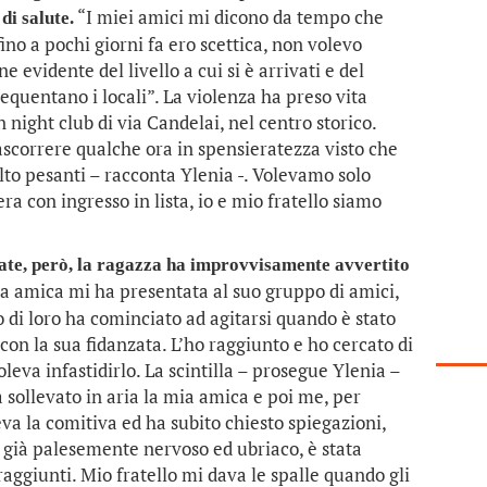
“I miei amici mi dicono da tempo che
di salute.
no a pochi giorni fa ero scettica, non volevo
 evidente del livello a cui si è arrivati e del
quentano i locali”. La violenza ha preso vita
n night club di via Candelai, nel centro storico.
scorrere qualche ora in spensieratezza visto che
to pesanti – racconta Ylenia -. Volevamo solo
 era con ingresso in lista, io e mio fratello siamo
isate, però, la ragazza ha improvvisamente avvertito
 amica mi ha presentata al suo gruppo di amici,
no di loro ha cominciato ad agitarsi quando è stato
 con la sua fidanzata. L’ho raggiunto e ho cercato di
eva infastidirlo. La scintilla – prosegue Ylenia –
sollevato in aria la mia amica e poi me, per
va la comitiva ed ha subito chiesto spiegazioni,
 già palesemente nervoso ed ubriaco, è stata
o raggiunti. Mio fratello mi dava le spalle quando gli