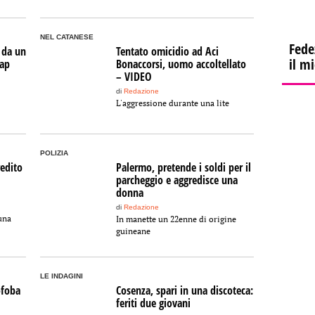
NEL CATANESE
Fede
 da un
Tentato omicidio ad Aci
il m
map
Bonaccorsi, uomo accoltellato
– VIDEO
di
Redazione
L'aggressione durante una lite
POLIZIA
redito
Palermo, pretende i soldi per il
parcheggio e aggredisce una
donna
di
Redazione
una
In manette un 22enne di origine
guineane
LE INDAGINI
ofoba
Cosenza, spari in una discoteca:
feriti due giovani