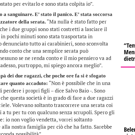
ostato per evitarlo e sono stata colpita io”.
 a sanguinare. E’ stato il panico. E’ stata soccorsa
“Ma nulla è stato fatto per
izzatore della serata.
che i due gruppi sono stati costretti a lasciare il
o in pochi minuti sono stata trasportata in
o denunciato tutto ai carabinieri, sono sconvolta
“Tem
endo conto che una semplice serata può
Menn
nessuno se ne renda conto e il mio pensiero va ad
diet
e adesso, purtroppo, mi spiego ancora meglio”.
apà dei due ragazzi, che poche ore fa si è sfogato
“Non è possibile che in una
tare quanto accaduto:
 perdere i propri figli – dice Salvo Baio -. Sono
che questa società è in grado di fare a due ragazzi
iele. Volevano soltanto trascorrere una serata coi
i a tu per tu con qualcuno senza scrupoli. Spero gli
e: io non voglio vendetta, vorrei soltanto
 alla nostra famiglia per ciò che ha fatto. Sarebbe
Bele
conda possibilità”.