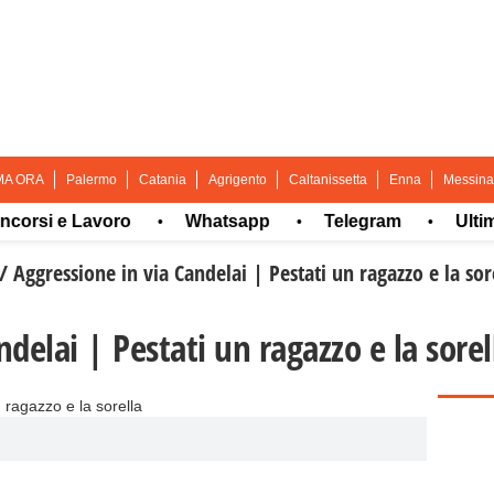
MA ORA
Palermo
Catania
Agrigento
Caltanissetta
Enna
Messina
i e Lavoro
Whatsapp
Telegram
Ultima or
•
•
•
/
Aggressione in via Candelai | Pestati un ragazzo e la sor
delai | Pestati un ragazzo e la sorel