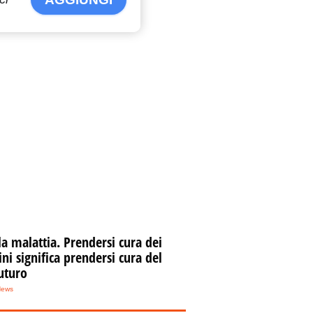
la malattia. Prendersi cura dei
i significa prendersi cura del
uturo
News