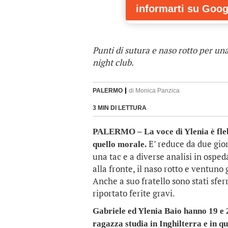
informarti
su Goog
Punti di sutura e naso rotto per un
night club.
PALERMO
di
Monica Panzica
3 MIN DI LETTURA
PALERMO – La voce di Ylenia è flebil
E’ reduce da due gior
quello morale.
una tac e a diverse analisi in osped
alla fronte, il naso rotto e ventuno
Anche a suo fratello sono stati sfe
riportato ferite gravi.
Gabriele ed Ylenia Baio hanno 19 e 
ragazza studia in Inghilterra e in qu