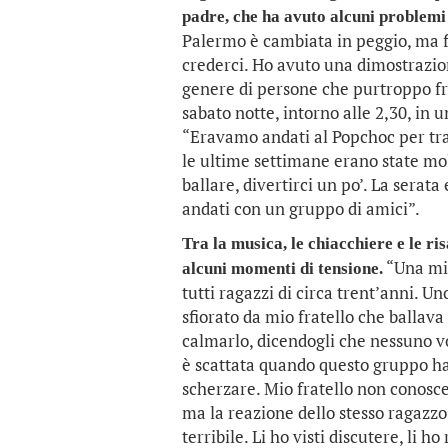
padre, che ha avuto alcuni problemi 
Palermo è cambiata in peggio, ma fi
crederci. Ho avuto una dimostrazione
genere di persone che purtroppo fre
sabato notte, intorno alle 2,30, in u
“Eravamo andati al Popchoc per tra
le ultime settimane erano state mol
ballare, divertirci un po’. La serata
andati con un gruppo di amici”.
Tra la musica, le chiacchiere e le r
“Una mia
alcuni momenti di tensione.
tutti ragazzi di circa trent’anni. U
sfiorato da mio fratello che ballava
calmarlo, dicendogli che nessuno vol
è scattata quando questo gruppo ha 
scherzare. Mio fratello non conosce
ma la reazione dello stesso ragazzo
terribile. Li ho visti discutere, li h