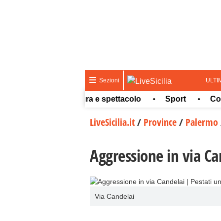
ULTI
Sezioni
Meteo
Cultura e spettacolo
Sport
Concors
•
•
•
LiveSicilia.it
/
Province
/
Palermo
Aggressione in via Can
Via Candelai