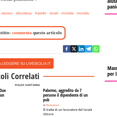
aiuta
pani
 storico
·
discoteca
·
fratello
·
locali
·
movida
·
movida
attito:
commenta
questo articolo
 LEGGERE SU LIVESICILIA.IT
Mass
coli Correlati
per 
PIAZZA SANT'ANNA
 Due
Palermo, aggredito da 7
 un
persone il dipendente di un
pub
di
Redazione
Si tratta di un lavoratore del locale
Altrove