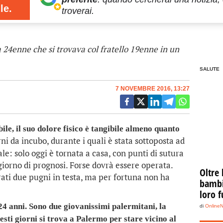
le.
troverai.
a 24enne che si trovava col fratello 19enne in un
SALUTE
7 NOVEMBRE 2016, 13:27
e, il suo dolore fisico è tangibile almeno quanto
ni da incubo, durante i quali è stata sottoposta ad
ale: solo oggi è tornata a casa, con punti di sutura
 giorno di prognosi. Forse dovrà essere operata.
Oltre 
rrati due pugni in testa, ma per fortuna non ha
bambin
loro f
24 anni. Sono due giovanissimi palermitani, la
di
Online
esti giorni si trova a Palermo per stare vicino al