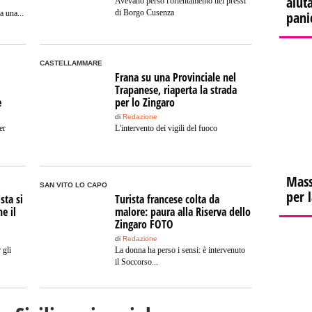
aiuta
Avevano perso l'orientamento nei pressi
di Borgo Cusenza
a una...
pani
CASTELLAMMARE
Frana su una Provinciale nel
Trapanese, riaperta la strada
e
per lo Zingaro
di
Redazione
er
L'intervento dei vigili del fuoco
Mass
SAN VITO LO CAPO
per 
sta si
Turista francese colta da
ne il
malore: paura alla Riserva dello
Zingaro FOTO
di
Redazione
 gli
La donna ha perso i sensi: è intervenuto
il Soccorso...