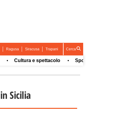
Ragusa
Siracusa
Trapani
Cerca
Cultura e spettacolo
Sport
Concorsi e Lavoro
•
•
n Sicilia