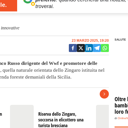
le.
troverai.
 innovative
SALUTE
23 MARZO 2025, 19:20
nco Russo dirigente del Wwf e promotore delle
a, quella naturale orientata dello Zingaro istituita nel
enda foreste demaniali della Sicilia.
Oltre 
bambin
loro f
un
Riserva dello Zingaro,
Ri
soccorsa in elicottero una
Zi
di
Online
turista bresciana
t