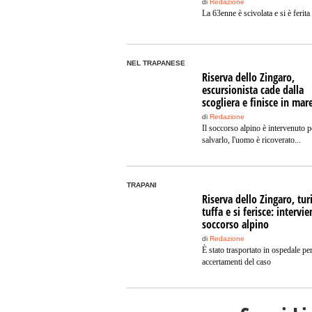
di
Redazione
La 63enne è scivolata e si è ferita 
NEL TRAPANESE
Riserva dello Zingaro,
escursionista cade dalla
scogliera e finisce in mar
di
Redazione
Il soccorso alpino è intervenuto p
salvarlo, l'uomo è ricoverato...
TRAPANI
Riserva dello Zingaro, turi
tuffa e si ferisce: intervie
soccorso alpino
di
Redazione
È stato trasportato in ospedale per
accertamenti del caso