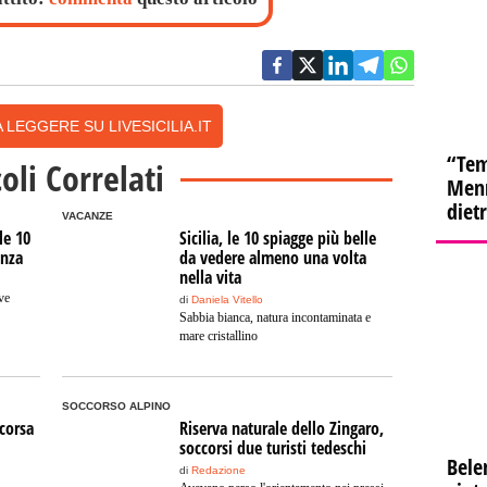
 LEGGERE SU LIVESICILIA.IT
“Tem
coli Correlati
Menn
diet
VACANZE
le 10
Sicilia, le 10 spiagge più belle
anza
da vedere almeno una volta
nella vita
ve
di
Daniela Vitello
Sabbia bianca, natura incontaminata e
mare cristallino
SOCCORSO ALPINO
ccorsa
Riserva naturale dello Zingaro,
soccorsi due turisti tedeschi
Bele
di
Redazione