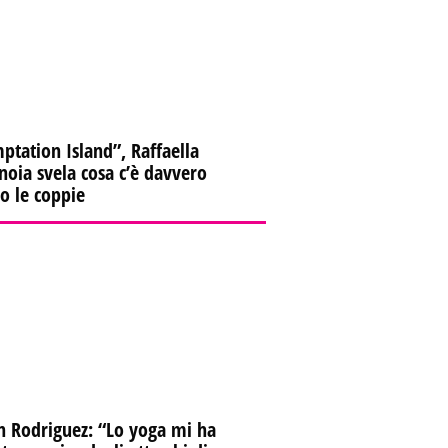
ptation Island”, Raffaella
oia svela cosa c’è davvero
ro le coppie
n Rodriguez: “Lo yoga mi ha