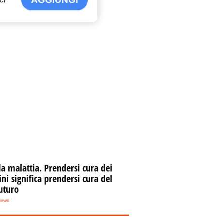
la malattia. Prendersi cura dei
i significa prendersi cura del
uturo
serva naturale dello
ngaro, soccorsi due turisti
News
edeschi