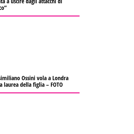
ta a uscire dagli attacchi di
co”
imiliano Ossini vola a Londra
la laurea della figlia – FOTO