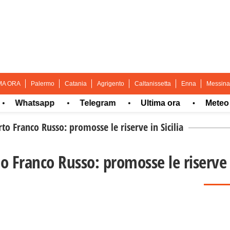
MA ORA
Palermo
Catania
Agrigento
Caltanissetta
Enna
Messina
hatsapp
Telegram
Ultima ora
Meteo
•
•
•
•
to Franco Russo: promosse le riserve in Sicilia
o Franco Russo: promosse le riserve i