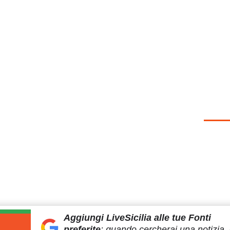
Aggiungi LiveSicilia
alle tue Fonti
preferite
:
quando cercherai
una notizia, 