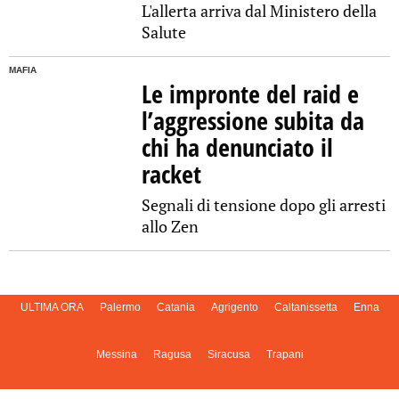
L'allerta arriva dal Ministero della
Salute
MAFIA
Le impronte del raid e
l’aggressione subita da
chi ha denunciato il
racket
Segnali di tensione dopo gli arresti
allo Zen
ULTIMA ORA
Palermo
Catania
Agrigento
Caltanissetta
Enna
Messina
Ragusa
Siracusa
Trapani