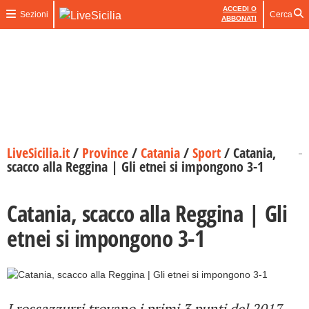
ACCEDI O
Sezioni
Cerca
ABBONATI
LiveSicilia.it
/
Province
/
Catania
/
Sport
/
Catania,
scacco alla Reggina | Gli etnei si impongono 3-1
Catania, scacco alla Reggina | Gli
etnei si impongono 3-1
I rossazzurri trovano i primi 3 punti del 2017