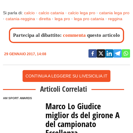
Si parla di:
calcio
·
calcio catania
·
calcio lega pro
·
catania lega pro
·
catania-reggina
·
diretta
·
lega pro
·
lega pro catania
·
reggina
Partecipa al dibattito:
commenta
questo articolo
29 GENNAIO 2017, 14:08
CONTINUA A LEGGERE SU LIVESICILIA.IT
Articoli Correlati
AM SPORT AWARDS
Marco Lo Giudice
miglior ds del girone A
del campionato
Eccellenza