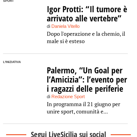
SPORT
Igor Protti: “Il tumore è
arrivato alle vertebre”
di
Daniela Vitello
Dopo l'operazione e la chemio, il
male si è esteso
L'INIZIATIVA
Palermo, “Un Goal per
l’Amicizia”: l’evento per
i ragazzi delle periferie
di
Redazione Sport
In programma il 21 giugno per
unire sport, comunità e...
Segui LiveSicilia sui social