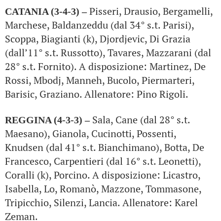
Pisseri, Drausio, Bergamelli,
CATANIA (3-4-3) –
Marchese, Baldanzeddu (dal 34° s.t. Parisi),
Scoppa, Biagianti (k), Djordjevic, Di Grazia
(dall’11° s.t. Russotto), Tavares, Mazzarani (dal
28° s.t. Fornito). A disposizione: Martinez, De
Rossi, Mbodj, Manneh, Bucolo, Piermarteri,
Barisic, Graziano. Allenatore: Pino Rigoli.
Sala, Cane (dal 28° s.t.
REGGINA (4-3-3) –
Maesano), Gianola, Cucinotti, Possenti,
Knudsen (dal 41° s.t. Bianchimano), Botta, De
Francesco, Carpentieri (dal 16° s.t. Leonetti),
Coralli (k), Porcino. A disposizione: Licastro,
Isabella, Lo, Romanò, Mazzone, Tommasone,
Tripicchio, Silenzi, Lancia. Allenatore: Karel
Zeman.